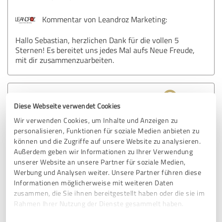
Kommentar von Leandroz Marketing:
Hallo Sebastian, herzlichen Dank für die vollen 5
Sternen! Es bereitet uns jedes Mal aufs Neue Freude,
mit dir zusammenzuarbeiten.
4,90 von 5
Diese Webseite verwendet Cookies
SEHR GUT
Wir verwenden Cookies, um Inhalte und Anzeigen zu
Empfehlung
personalisieren, Funktionen für soziale Medien anbieten zu
können und die Zugriffe auf unsere Website zu analysieren.
Insbesondere überzeugt die Schnelligkeit, mit der unser
Außerdem geben wir Informationen zu Ihrer Verwendung
Anliegen umgesetzt wurde, ohne dabei die Qualität der
unserer Website an unsere Partner für soziale Medien,
Leistung aus dem Auge zu verlieren. Wir konnten im sehr
Werbung und Analysen weiter. Unsere Partner führen diese
kurzer Zeit von der Leistung von Leandroz profitieren.
Informationen möglicherweise mit weiteren Daten
Beim nächsten Bedarf greifen wir sicher wieder auf
zusammen, die Sie ihnen bereitgestellt haben oder die sie im
Leandroz zurück.
Rahmen Ihrer Nutzung der Dienste gesammelt haben.