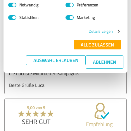
Einwilligungsauswahl
Impressum
|
Datenschutzbestimmungen
Notwendig
Präferenzen
Erfahrungsbericht & Bewertung zu:
Leandroz Marketing
Statistiken
Marketing
03.08.2023
Anonym
Details zeigen
Kommentar von Leandroz Marketing:
ALLE ZULASSEN
Hallo Jürgen,
AUSWAHL ERLAUBEN
ABLEHNEN
vielen Dank für das tolle Feedback. Ich freue mich auf
die nächste Mitarbeiter-Kampagne.
Beste Grüße Luca
5,00 von 5
SEHR GUT
Empfehlung