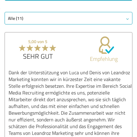
SEHR GUT
Empfehlung
Qualität
Alle (11)
Nutzen
Leistungen
5,00 von 5
Umsetzung
Beratung
SEHR GUT
Empfehlung
Bewertung anzeigen
Dank der Unterstützung von Luca und Denis von Leandroz
Marketing konnten wir in kürzester Zeit eine vakante
Stelle erfolgreich besetzen. Ihre Expertise im Bereich Social
Media Recruiting ermöglichte es uns, potenzielle
Mitarbeiter direkt dort anzusprechen, wo sie sich täglich
aufhalten, und das mit einer einfachen und schnellen
Bewerbungsmöglichkeit. Die Zusammenarbeit war nicht
nur effizient, sondern auch äußerst angenehm. Wir
schätzen die Professionalität und das Engagement des
Teams von Leandroz Marketing sehr und können ihre