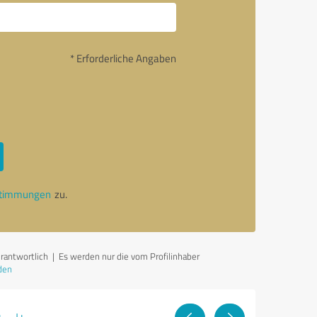
* Erforderliche Angaben
stimmungen
zu.
erantwortlich
| Es werden nur die vom Profilinhaber
den