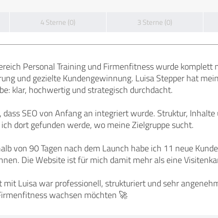
4 Sterne (0)
3 Sterne (0)
reich Personal Training und Firmenfitness wurde komplett n
erung und gezielte Kundengewinnung. Luisa Stepper hat mein
abe: klar, hochwertig und strategisch durchdacht.
 dass SEO von Anfang an integriert wurde. Struktur, Inhalte 
 ich dort gefunden werde, wo meine Zielgruppe sucht.
halb von 90 Tagen nach dem Launch habe ich 11 neue Kunden
en. Die Website ist für mich damit mehr als eine Visitenkar
it Luisa war professionell, strukturiert und sehr angenehm.
r Firmenfitness wachsen möchten 🚀