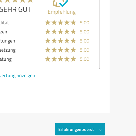
SEHR GUT
Empfehlung
lität
5,00
zen
5,00
stungen
5,00
etzung
5,00
atung
5,00
ertung anzeigen
Erfahrungen zuerst