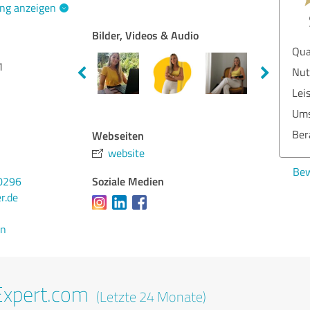
ng anzeigen
Bilder, Videos & Audio
Qua
1
Nut
Lei
Ums
Ber
Webseiten
website
Bew
Soziale Medien
0296
r.de
en
Expert.com
(Letzte 24 Monate)