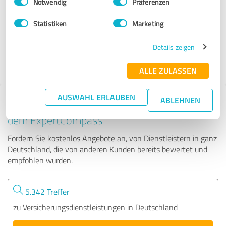
Notwendig
Präferenzen
VPV Mario Nauss
Statistiken
Marketing
17 Bewertungen
Details zeigen
4.87 von 5
ALLE ZULASSEN
AUSWAHL ERLAUBEN
ABLEHNEN
Tipp: Die passenden Experten finden - mit
dem ExpertCompass
Fordern Sie kostenlos Angebote an, von Dienstleistern in ganz
Deutschland, die von anderen Kunden bereits bewertet und
empfohlen wurden.
5.342 Treffer
zu Versicherungsdienstleistungen in Deutschland