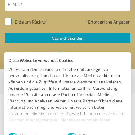
Bitte um Rückruf
* Erforderliche Angaben
Nachricht senden
Ich stimme den
Datenschutzbestimmungen
zu.
Diese Webseite verwendet Cookies
Wir verwenden Cookies, um Inhalte und Anzeigen zu
personalisieren, Funktionen für soziale Medien anbieten zu
Profil aktiv seit 18.06.2020 |
Letzte Aktualisierung: 18.07.2026
|
Profil
können und die Zugriffe auf unsere Website zu analysieren.
melden
Außerdem geben wir Informationen zu Ihrer Verwendung
unserer Website an unsere Partner für soziale Medien,
Werbung und Analysen weiter. Unsere Partner führen diese
Erfahrungen zu weiteren
Informationen möglicherweise mit weiteren Daten
Anbietern aus dem Bereich
zusammen, die Sie ihnen bereitgestellt haben oder die sie im
Rahmen Ihrer Nutzung der Dienste gesammelt haben.
Versicherungsdienstleistungen
Einwilligungsauswahl
Impressum
|
Datenschutzbestimmungen