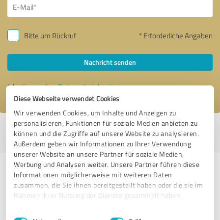
Bitte um Rückruf
* Erforderliche Angaben
Nachricht senden
Ich stimme den
Datenschutzbestimmungen
zu.
Diese Webseite verwendet Cookies
Wir verwenden Cookies, um Inhalte und Anzeigen zu
personalisieren, Funktionen für soziale Medien anbieten zu
Profil aktiv seit 12.05.2020 |
Letzte Aktualisierung: 04.08.2026
|
Profil
können und die Zugriffe auf unsere Website zu analysieren.
melden
Außerdem geben wir Informationen zu Ihrer Verwendung
unserer Website an unsere Partner für soziale Medien,
Werbung und Analysen weiter. Unsere Partner führen diese
Erfahrungen zu weiteren
Informationen möglicherweise mit weiteren Daten
Anbietern aus dem Bereich
zusammen, die Sie ihnen bereitgestellt haben oder die sie im
Rahmen Ihrer Nutzung der Dienste gesammelt haben.
Handwerk
Einwilligungsauswahl
Impressum
|
Datenschutzbestimmungen