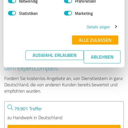
Notwendig
Präferenzen
Die Roters GmbH
Statistiken
Marketing
55 Bewertungen
Details zeigen
4.92 von 5
ALLE ZULASSEN
AUSWAHL ERLAUBEN
ABLEHNEN
Tipp: Die passenden Experten finden - mit
dem ExpertCompass
Fordern Sie kostenlos Angebote an, von Dienstleistern in ganz
Deutschland, die von anderen Kunden bereits bewertet und
empfohlen wurden.
79.901 Treffer
zu Handwerk in Deutschland