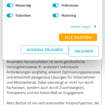
Einwilligungsauswahl
Impressum
|
Datenschutzbestimmungen
Notwendig
Präferenzen
SEHR GUT
Empfehlung
Statistiken
Marketing
Marc Barton hat unser Unternehmen in sämtlichen Fragen
rund um Vorsorge, Absicherung, Versicherungen und
Details zeigen
finanzielle Themen umfassend und äußerst kompetent
unterstützt. Seine fachliche Expertise, gepaart mit einer
ALLE ZULASSEN
klaren, strukturierten und verständlichen Beratung, hat
maßgeblich dazu beigetragen, fundierte und nachhaltige
AUSWAHL ERLAUBEN
ABLEHNEN
Entscheidungen zu treffen.
Besonders hervorzuheben ist seine ganzheitliche
Herangehensweise: Er analysiert individuelle
Anforderungen sorgfältig, erkennt Optimierungspotenziale
und entwickelt passgenaue Lösungen für Unternehmen
und Mitarbeitende. Dabei überzeugt er nicht nur durch
Fachwissen, sondern auch durch Zuverlässigkeit,
Transparenz und ein hohes Maß an Engagement.
Marc Barton ist ein vertrauensvoller Ansprechpartner, der