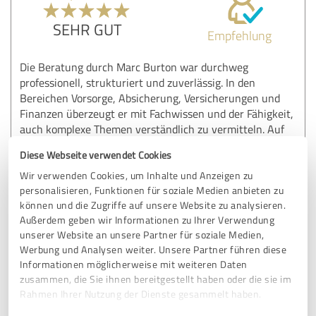
SEHR GUT
Empfehlung
Die Beratung durch Marc Burton war durchweg
professionell, strukturiert und zuverlässig. In den
Bereichen Vorsorge, Absicherung, Versicherungen und
Finanzen überzeugt er mit Fachwissen und der Fähigkeit,
auch komplexe Themen verständlich zu vermitteln. Auf
individuelle Fragen geht er gezielt ein und schafft dabei
Diese Webseite verwendet Cookies
großes Vertrauen. Uneingeschränkt empfehlenswert.
Wir verwenden Cookies, um Inhalte und Anzeigen zu
personalisieren, Funktionen für soziale Medien anbieten zu
können und die Zugriffe auf unsere Website zu analysieren.
Erfahrungsbericht & Bewertung zu:
Außerdem geben wir Informationen zu Ihrer Verwendung
Marc Barton
unserer Website an unsere Partner für soziale Medien,
Werbung und Analysen weiter. Unsere Partner führen diese
02.02.2026
Anonym
Informationen möglicherweise mit weiteren Daten
zusammen, die Sie ihnen bereitgestellt haben oder die sie im
Rahmen Ihrer Nutzung der Dienste gesammelt haben.
5,00 von 5