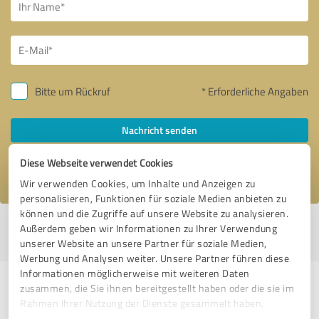
Bitte um Rückruf
* Erforderliche Angaben
Nachricht senden
Diese Webseite verwendet Cookies
Ich stimme den
Datenschutzbestimmungen
zu.
Wir verwenden Cookies, um Inhalte und Anzeigen zu
personalisieren, Funktionen für soziale Medien anbieten zu
können und die Zugriffe auf unsere Website zu analysieren.
Profil aktiv seit 11.07.2023 |
Letzte Aktualisierung: 05.08.2026
|
Profil
Außerdem geben wir Informationen zu Ihrer Verwendung
melden
unserer Website an unsere Partner für soziale Medien,
Werbung und Analysen weiter. Unsere Partner führen diese
Informationen möglicherweise mit weiteren Daten
Erfahrungen zu weiteren
zusammen, die Sie ihnen bereitgestellt haben oder die sie im
Rahmen Ihrer Nutzung der Dienste gesammelt haben.
Anbietern aus dem Bereich