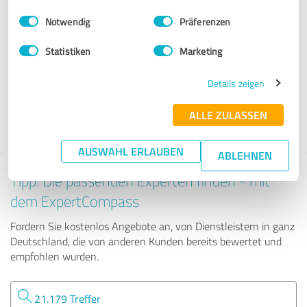
Immobilienvermittlung
Einwilligungsauswahl
Impressum
|
Datenschutzbestimmungen
Notwendig
Präferenzen
Görz Immobilien GmbH
Statistiken
Marketing
Details zeigen
103 Bewertungen
ALLE ZULASSEN
AUSWAHL ERLAUBEN
ABLEHNEN
Tipp: Die passenden Experten finden - mit
dem ExpertCompass
Fordern Sie kostenlos Angebote an, von Dienstleistern in ganz
Deutschland, die von anderen Kunden bereits bewertet und
empfohlen wurden.
21.179 Treffer