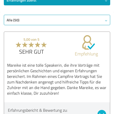
Erfahrungen zuerst
SEHR GUT
Empfehlung
Qualität
Alle (50)
Nutzen
Leistungen
5,00 von 5
Bewertung anzeigen
SEHR GUT
Empfehlung
Mareike ist eine tolle Speakerin, die ihre Vorträge mit
persönlichen Geschichten und eigenen Erfahrungen
bereichert. Im Rahmen eines Campfire Vortrags hat Sie
zum Nachdenken angeregt und hilfreiche Tipps für die
Zuhörer mit an die Hand gegeben. Danke Mareike, es war
einfach klasse, Dir zuzuhören!
Erfahrungsbericht & Bewertung zu: