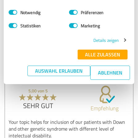
again in the future.
Einwilligungsauswahl
Impressum
|
Datenschutzbestimmungen
Notwendig
Präferenzen
Sanna Karosas
Lithuania Down Syndrome Association
Statistiken
Marketing
Lecturer
Details zeigen
Erfahrungsbericht & Bewertung zu:
ALLE ZULASSEN
Speaking
AUSWAHL ERLAUBEN
30.03.2022
Sanna K.
ABLEHNEN
5,00 von 5
SEHR GUT
Empfehlung
Your topic helps for inclusion of our patients with Down
and other genetic syndrome with different level of
intelectual disability.