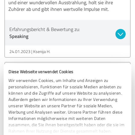
und einer wundervollen Ausstrahlung, holt sie ihre
Zuhörer ab und gibt ihnen wertvolle Impulse mit.
Erfahrungsbericht & Bewertung zu:
Speaking
24.01.2023
Ksenija H.
5,00 von 5
Diese Webseite verwendet Cookies
Wir verwenden Cookies, um Inhalte und Anzeigen zu
SEHR GUT
personalisieren, Funktionen für soziale Medien anbieten zu
Empfehlung
können und die Zugriffe auf unsere Website zu analysieren.
Außerdem geben wir Informationen zu Ihrer Verwendung
Mareike spoke at our Lithuanian National Conference on
unserer Website an unsere Partner für soziale Medien,
Down syndrome on World Down Syndrome Day 2022. The
Werbung und Analysen weiter. Unsere Partner führen diese
talk was encouraging, challenging and enlightening with
Informationen möglicherweise mit weiteren Daten
specific examples of how people with Down syndrome and
zusammen, die Sie ihnen bereitgestellt haben oder die sie im
their care-takers can be more effective advocates for
Rahmen Ihrer Nutzung der Dienste gesammelt haben.
inclusion. Thank you so much, and we hope to invite you