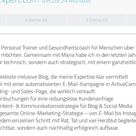
(Letzte 24 Monate)
4 Sterne (0)
3 Sterne (0)
, Personal Trainer und Gesundheitscoach für Menschen über 5
n möchten. Gemeinsam mit Maria habe ich in den letzten Ja
r technisch, sondern auch strategisch, mit einem ganzheitli
ebsite inklusive Blog, die meine Expertise klar vermittelt
l mit einer automatisierten E-Mail-Kampagne in ActiveCam
ing- und Sales-Page, die wirklich verkauft
inbuchungen für eine reibungslose Kundenanfrage
ntent- & Kommunikationsstrategie für Blog & Social Media
 gesamte Online-Marketing-Strategie – von E-Mail bis Inst
edem einzelnen Schritt mit Rat, Tat und viel Herzblut begleit
ichtbar, sondern auch nachhaltig erfolgreich aufbaue.