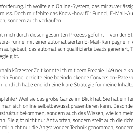
orderung: Ich wollte ein Online-System, das mir zuverlässig
muss. Doch mir fehlte das Know-how für Funnel, E-Mail-Au
hen, sondern auch verkaufen.
at mich durch diesen gesamten Prozess geführt – von der S
eebie-Funnel mit einer automatisierten E-Mail-Kampagne i
m aufgebaut, das automatisch qualifizierte Leads generiert,
gie gibt.
erhalb kürzester Zeit konnte ich mit dem Freebie 149 neue
mein Funnel erzielte eine beeindruckende Conversion-Rate v
n, und ich habe endlich eine klare Strategie für meine Inhalte
ehle? Weil sie das große Ganze im Blick hat. Sie hat ein fe
s man sich online selbstbewusst präsentieren kann. Besonder
rastruktur bekommen, sondern auch das Wissen, wie ich mein
n. Sie gibt nicht nur Antworten, sondern stellt auch die ri
t mir nicht nur die Angst vor der Technik genommen, sondern 