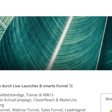
 durch Live-Launches & smarte Funnel 🚀
elbstständige, Trainer & KMU´s
Bew
it ActiveCampaign, CleverReach & MailerLite
ing
unnel, Webinar Funnel, Sales Funnel, Leadmagnet