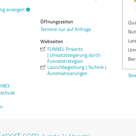
ng anzeigen
Öffnungszeiten
Qua
Termine nur auf Anfrage
Nut
Lei
Webseiten
FUNNEL Projects
Ums
| Umsatzsteigerung durch
Ber
Funnelstrategien
Launchbegleitung | Technik |
Automatisierungen
Bew
1983
ects.de
en
Expert.com