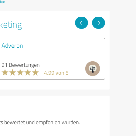
den
keting
Adveron
21 Bewertungen
4.99 von 5
its bewertet und empfohlen wurden.