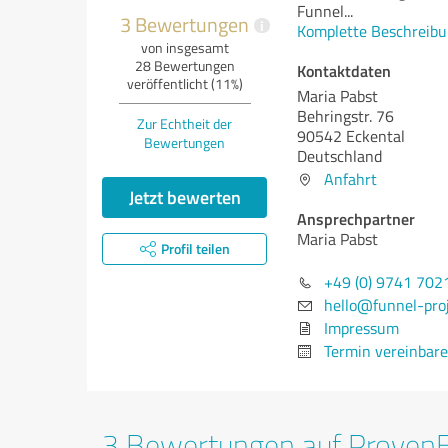
Funnel
...
3 Bewertungen
i
Komplette Beschreibu
von insgesamt
28 Bewertungen
Kontaktdaten
veröffentlicht (11%)
Maria Pabst
Behringstr. 76
Zur Echtheit der
90542 Eckental
Bewertungen
Deutschland
Anfahrt
Jetzt bewerten
Ansprechpartner
Maria Pabst
Profil teilen
+49 (0) 9741 702
hello@funnel-proj
Impressum
Termin vereinbar
3 Bewertungen auf Proven