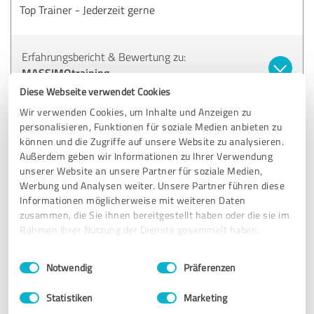
Top Trainer - Jederzeit gerne
Erfahrungsbericht & Bewertung zu:
MASSIMOtraining
Diese Webseite verwendet Cookies
16.04.2021
Matthias
Wir verwenden Cookies, um Inhalte und Anzeigen zu
personalisieren, Funktionen für soziale Medien anbieten zu
Kommentar von MASSIMOtraining:
können und die Zugriffe auf unsere Website zu analysieren.
Außerdem geben wir Informationen zu Ihrer Verwendung
Herzlichen Dank für deine Bewertung, Matthias.
unserer Website an unsere Partner für soziale Medien,
Schön, dass du das Training weiterempfehlen kannst.
Werbung und Analysen weiter. Unsere Partner führen diese
Informationen möglicherweise mit weiteren Daten
zusammen, die Sie ihnen bereitgestellt haben oder die sie im
Rahmen Ihrer Nutzung der Dienste gesammelt haben.
5,00 von 5
Einwilligungsauswahl
Impressum
|
Datenschutzbestimmungen
Notwendig
Präferenzen
SEHR GUT
Empfehlung
Statistiken
Marketing
Massimo ist emphatisch und kompetent total weiter zu