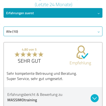
5,00 von 5
(Letzte 24 Monate)
Erfahrungen zuerst
SEHR GUT
Empfehlung
Qualität
Nutzen
Alle (10)
Leistungen
Durchführung
4,80 von 5
Beratung
SEHR GUT
Empfehlung
Bewertung anzeigen
Sehr kompetente Betreuung und Beratung.
Super Service, sehr gut umgesetzt.
Erfahrungsbericht & Bewertung zu:
MASSIMOtraining