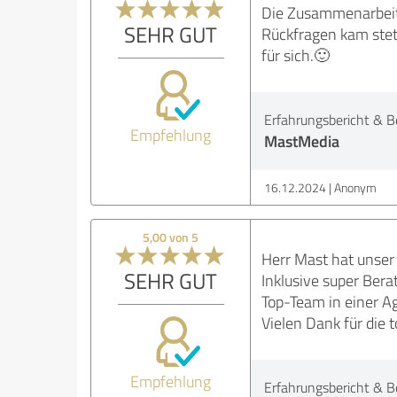
Die Zusammenarbeit 
SEHR GUT
Rückfragen kam stets
für sich.🙂
Erfahrungsbericht & B
Empfehlung
MastMedia
16.12.2024
Anonym
5,00 von 5
Herr Mast hat unser 
SEHR GUT
Inklusive super Bera
Top-Team in einer A
Vielen Dank für die 
Empfehlung
Erfahrungsbericht & B