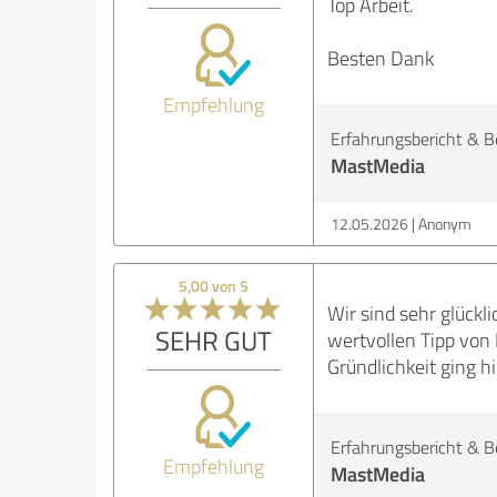
Top Arbeit.
Besten Dank
Empfehlung
Erfahrungsbericht & B
MastMedia
12.05.2026
Anonym
5,00 von 5
Wir sind sehr glückl
SEHR GUT
wertvollen Tipp von
Gründlichkeit ging h
Erfahrungsbericht & B
Empfehlung
MastMedia