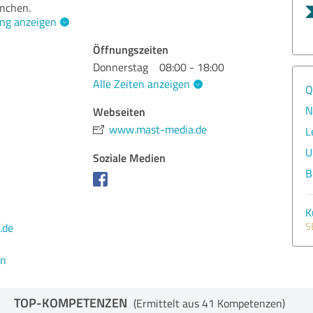
anchen.
ng anzeigen
Öffnungszeiten
Donnerstag
08:00 - 18:00
Alle Zeiten anzeigen
Q
N
Webseiten
www.mast-media.de
L
U
Soziale Medien
B
K
S
.de
en
TOP-KOMPETENZEN
(Ermittelt aus 41 Kompetenzen)