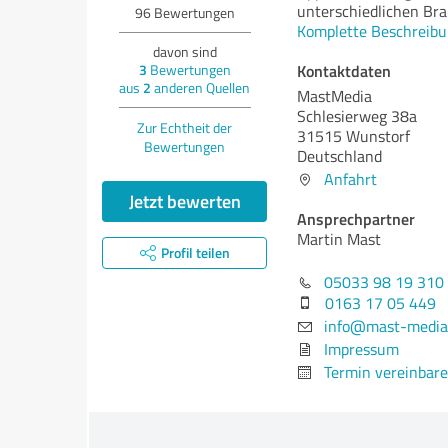
unterschiedlichen Br
96
Bewertungen
Komplette Beschreibu
davon sind
Kontaktdaten
3
Bewertungen
aus
2
anderen Quellen
MastMedia
Schlesierweg 38a
Zur Echtheit der
31515 Wunstorf
Bewertungen
Deutschland
Anfahrt
Jetzt bewerten
Ansprechpartner
Martin Mast
Profil teilen
05033 98 19 310
0163 17 05 449
info@mast-media
Impressum
Termin vereinbar