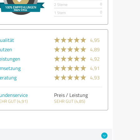
0
2 Sterne
0
1 Stern
ualität
4,95
utzen
4,89
eistungen
4,92
msetzung
4,91
eratung
4,93
undenservice
Preis / Leistung
EHR GUT (4,91)
SEHR GUT (4,85)