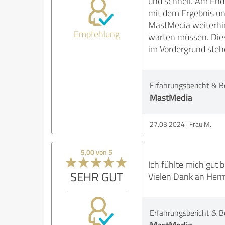
und schnell. Am Ende
mit dem Ergebnis un
MastMedia weiterhi
Empfehlung
warten müssen. Diese
im Vordergrund stehe
Erfahrungsbericht & B
MastMedia
27.03.2024
Frau M.
5,00 von 5
Ich fühlte mich gut
SEHR GUT
Vielen Dank an Herr
Erfahrungsbericht & B