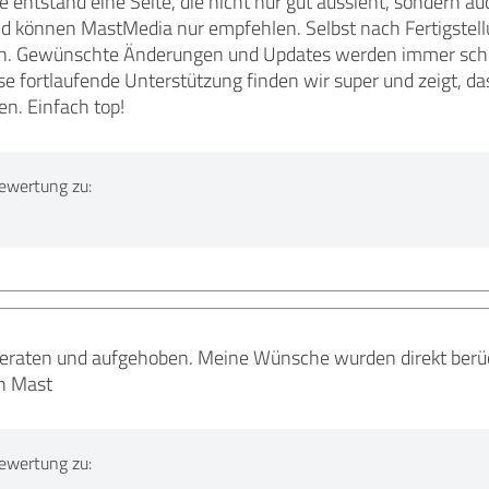
 entstand eine Seite, die nicht nur gut aussieht, sondern auc
d können MastMedia nur empfehlen. Selbst nach Fertigstell
n. Gewünschte Änderungen und Updates werden immer schne
 fortlaufende Unterstützung finden wir super und zeigt, das
n. Einfach top!
ewertung zu:
 beraten und aufgehoben. Meine Wünsche wurden direkt berü
n Mast
ewertung zu: