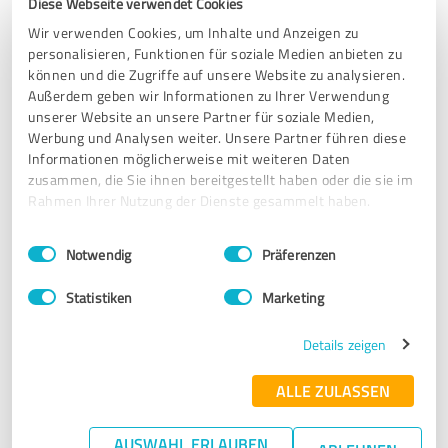
Diese Webseite verwendet Cookies
Wir verwenden Cookies, um Inhalte und Anzeigen zu
16.11.2020
Sven S.
personalisieren, Funktionen für soziale Medien anbieten zu
können und die Zugriffe auf unsere Website zu analysieren.
Außerdem geben wir Informationen zu Ihrer Verwendung
4,96 von 5
unserer Website an unsere Partner für soziale Medien,
Werbung und Analysen weiter. Unsere Partner führen diese
SEHR GUT
Empfehlung
Informationen möglicherweise mit weiteren Daten
zusammen, die Sie ihnen bereitgestellt haben oder die sie im
Rahmen Ihrer Nutzung der Dienste gesammelt haben.
Kompetente und seriöse Beratung durch Herrn Maul. Wir
haben uns immer verstanden gefühlt und es
Einwilligungsauswahl
Impressum
|
Datenschutzbestimmungen
wurden unsere Wünsche berücksichtigt. Das dreiköpfige
Notwendig
Präferenzen
Montage-Team kam pünktlich und hat unser Vordach
schnell und sauber montiert. Dafür Daumen hoch. Ein paar
Statistiken
Marketing
Tage später kam Herr Maul erneut, um sich die Arbeit
seines Teams anzuschauen und uns zu fragen, ob wir
Details zeigen
zufrieden sind. Das nennt man kundenorientiert. Wir
können die Firma Maul Wintergärten jederzeit
ALLE ZULASSEN
weiterempfehlen.
AUSWAHL ERLAUBEN