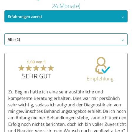
5,00 von 5
24 Monate)
Erfahrungen zuerst
SEHR GUT
Empfehlung
Qualität
Angebot
Alle (2)
Leistungen
Nutzen
5,00 von 5
Bewertung anzeigen
SEHR GUT
Empfehlung
Zu Beginn hatte ich eine sehr ausführliche und
kompetente Beratung erhalten. Dies war mir persönlich
sehr wichtig, sodass ich aufgrund der Diagnostik ein von
mir gewünschtes Behandlungsangebot erhielt. Da ich noch
am Anfang meiner Behandlungen stehe, kann ich über den
Erfolg noch nichts berichten, doch ich bin voller Zuversicht
und Neugier, wie sich mein Wunsch nach „gepflegt altern“