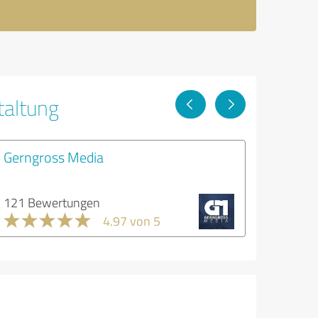
taltung
Gerngross Media
121 Bewertungen
4.97 von 5