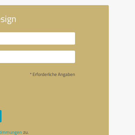
esign
* Erforderliche Angaben
stimmungen
zu.