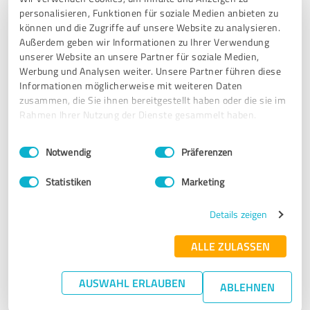
5,00 von 5
personalisieren, Funktionen für soziale Medien anbieten zu
können und die Zugriffe auf unsere Website zu analysieren.
SEHR GUT
Empfehlung
Außerdem geben wir Informationen zu Ihrer Verwendung
unserer Website an unsere Partner für soziale Medien,
Meine ThetaHealing-Sitzung bei Melli war eine sehr
Werbung und Analysen weiter. Unsere Partner führen diese
schöne und bereichernde Erfahrung. Schon zu Beginn habe
Informationen möglicherweise mit weiteren Daten
ich mich durch ihre warme und ruhige Art sofort wohl und
zusammen, die Sie ihnen bereitgestellt haben oder die sie im
Rahmen Ihrer Nutzung der Dienste gesammelt haben.
gut aufgehoben gefühlt. Melli nimmt sich Zeit, hört
aufmerksam zu und schafft eine vertrauensvolle
Einwilligungsauswahl
Impressum
|
Datenschutzbestimmungen
Atmosphäre.
Notwendig
Präferenzen
Während der Sitzung hat sie mich einfühlsam durch den
Statistiken
Marketing
Prozess geführt und mir geholfen, tiefere Ursachen meiner
Themen zu erkennen und zu lösen. Dabei habe ich eine
Details zeigen
große Ruhe gespürt und gleichzeitig das Gefühl gehabt,
dass sich innerlich wirklich etwas bewegt.
ALLE ZULASSEN
Besonders schätze ich Mellis liebevolle, authentische Art
AUSWAHL ERLAUBEN
und wie achtsam sie arbeitet. Nach der Sitzung habe ich
ABLEHNEN
mich deutlich leichter, klarer und gestärkt gefühlt.