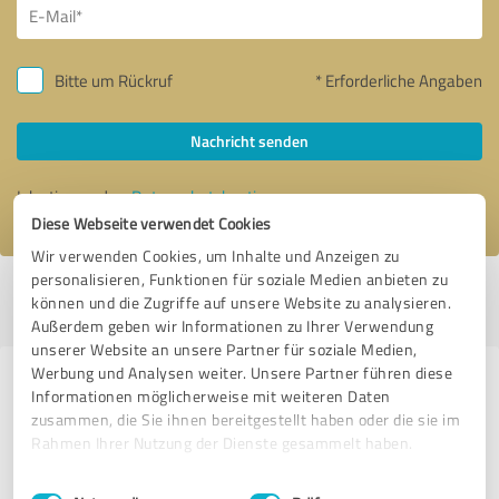
Bitte um Rückruf
* Erforderliche Angaben
Nachricht senden
Ich stimme den
Datenschutzbestimmungen
zu.
Diese Webseite verwendet Cookies
Wir verwenden Cookies, um Inhalte und Anzeigen zu
personalisieren, Funktionen für soziale Medien anbieten zu
Profil aktiv seit 09.09.2021 |
Letzte Aktualisierung: 22.09.2022
|
Profil
können und die Zugriffe auf unsere Website zu analysieren.
melden
Außerdem geben wir Informationen zu Ihrer Verwendung
unserer Website an unsere Partner für soziale Medien,
Werbung und Analysen weiter. Unsere Partner führen diese
Erfahrungen zu weiteren
Informationen möglicherweise mit weiteren Daten
Anbietern aus dem Bereich
zusammen, die Sie ihnen bereitgestellt haben oder die sie im
Rahmen Ihrer Nutzung der Dienste gesammelt haben.
Dienstleistungen
Einwilligungsauswahl
Impressum
|
Datenschutzbestimmungen