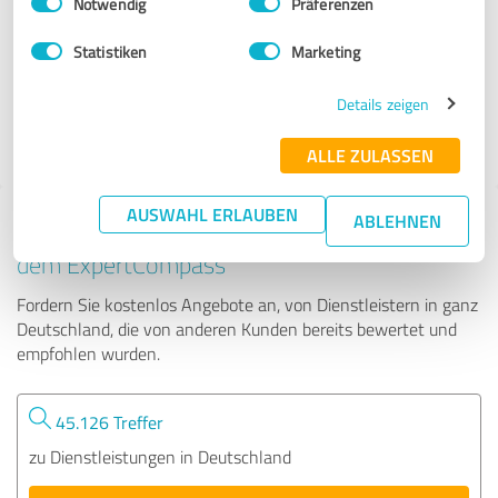
Notwendig
Präferenzen
Frey & Klein internationale Spedition GmbH
Statistiken
Marketing
240 Bewertungen
Details zeigen
ALLE ZULASSEN
AUSWAHL ERLAUBEN
ABLEHNEN
Tipp: Die passenden Experten finden - mit
dem ExpertCompass
Fordern Sie kostenlos Angebote an, von Dienstleistern in ganz
Deutschland, die von anderen Kunden bereits bewertet und
empfohlen wurden.
45.126 Treffer
zu Dienstleistungen in Deutschland