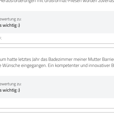
Herausforderungen mit Großformat-Fliesen wurden zuverläs
ewertung zu:
 wichtig :)
F.
um hatte letztes Jahr das Badezimmer meiner Mutter Barrieref
le Wünsche eingegangen. Ein kompetenter und innovativer Be
ewertung zu:
 wichtig :)