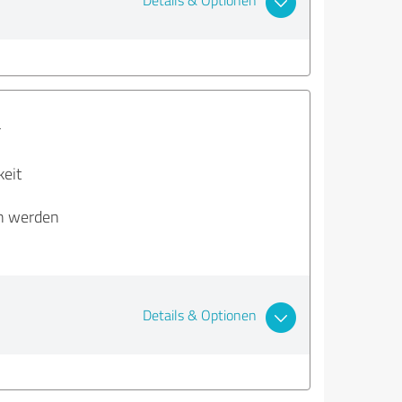
Details & Optionen
r
keit
en werden
Details & Optionen