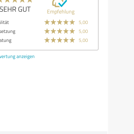
SEHR GUT
Empfehlung
lität
5,00
etzung
5,00
atung
5,00
ertung anzeigen