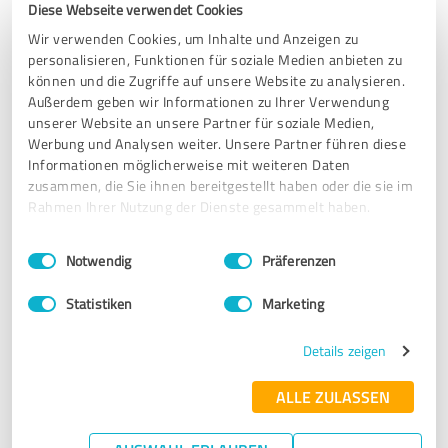
being created. A new broadband RF switch generation that
Diese Webseite verwendet Cookies
can handle the existing TETRA frequencies as well as 4G
Wir verwenden Cookies, um Inhalte und Anzeigen zu
frequencies with hot swap functions, great new benefit
personalisieren, Funktionen für soziale Medien anbieten zu
perspectives.
können und die Zugriffe auf unsere Website zu analysieren.
---------------------------------------------------------
Außerdem geben wir Informationen zu Ihrer Verwendung
----------------------------------------
unserer Website an unsere Partner für soziale Medien,
Mine&Make arbeitet sehr gute Datensammlungen zur
Werbung und Analysen weiter. Unsere Partner führen diese
aktuellen Markt, Wettbewebs und Produkt Situation aus,
Informationen möglicherweise mit weiteren Daten
unterstützt durch Patentrecherchen, Whitepapers und
zusammen, die Sie ihnen bereitgestellt haben oder die sie im
Press releases. In der Zusammenarbeit mit Mine&Make
Rahmen Ihrer Nutzung der Dienste gesammelt haben.
haben sehr gute Erfahrungen in der gemeinsamen und
proffesionellen Projektbearbeitung gemacht. In dem
Einwilligungsauswahl
Impressum
|
Datenschutzbestimmungen
Notwendig
Präferenzen
komplexen Frontloading / Marktstudy Periode hat uns
Mine&Make bei Bedarf auch direkt auch bei
Statistiken
Marketing
Kundengesprächen unterstützt, was sehr effizient und
effektiv sein kann. Insgesamt eine tolles Team und
Details zeigen
Zusammenarbeit
ALLE ZULASSEN
Resultierend aus der guten Zusammenarbeitung
Mine&Make entsteht ein Entwicklungsprojekt für einen
innovativen RF-Switch-Connector for Critical-