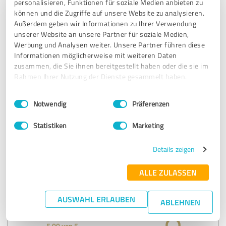
personalisieren, Funktionen für soziale Medien anbieten zu
können und die Zugriffe auf unsere Website zu analysieren.
Außerdem geben wir Informationen zu Ihrer Verwendung
20.11.2024
Anonym
unserer Website an unsere Partner für soziale Medien,
Werbung und Analysen weiter. Unsere Partner führen diese
Informationen möglicherweise mit weiteren Daten
5,00 von 5
zusammen, die Sie ihnen bereitgestellt haben oder die sie im
Rahmen Ihrer Nutzung der Dienste gesammelt haben.
SEHR GUT
Empfehlung
Einwilligungsauswahl
Impressum
|
Datenschutzbestimmungen
Notwendig
Präferenzen
Klappt alles sehr gut.
Statistiken
Marketing
Erfahrungsbericht & Bewertung zu:
Details zeigen
Kundenzufriedenheit mit der Kunden-App
bei "Finanzkanzlei Mocho"
ALLE ZULASSEN
20.11.2024
Selda T.
AUSWAHL ERLAUBEN
ABLEHNEN
5,00 von 5