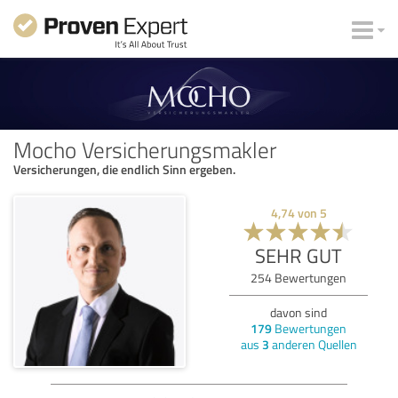
Mocho Versicherungsmakler
Versicherungen, die endlich Sinn ergeben.
4,74
von
5
SEHR GUT
254
Bewertungen
davon sind
179
Bewertungen
aus
3
anderen Quellen