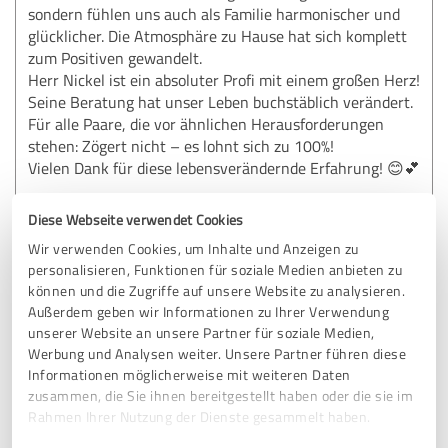
sondern fühlen uns auch als Familie harmonischer und
glücklicher. Die Atmosphäre zu Hause hat sich komplett
zum Positiven gewandelt.
Herr Nickel ist ein absoluter Profi mit einem großen Herz!
Seine Beratung hat unser Leben buchstäblich verändert.
Für alle Paare, die vor ähnlichen Herausforderungen
stehen: Zögert nicht – es lohnt sich zu 100%!
Vielen Dank für diese lebensverändernde Erfahrung! 😊💕
Diese Webseite verwendet Cookies
Erfahrungsbericht & Bewertung zu:
Wir verwenden Cookies, um Inhalte und Anzeigen zu
Moderne Paartherapie Bernd und Doris
personalisieren, Funktionen für soziale Medien anbieten zu
Nickel
können und die Zugriffe auf unsere Website zu analysieren.
Außerdem geben wir Informationen zu Ihrer Verwendung
06.07.2025
Anonym
unserer Website an unsere Partner für soziale Medien,
Werbung und Analysen weiter. Unsere Partner führen diese
Informationen möglicherweise mit weiteren Daten
zusammen, die Sie ihnen bereitgestellt haben oder die sie im
4,80 von 5
Rahmen Ihrer Nutzung der Dienste gesammelt haben.
SEHR GUT