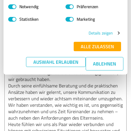
Empfehlung
Einwilligungsauswahl
Impressum
|
Datenschutzbestimmungen
Notwendig
Präferenzen
Hier ist die überarbeitete und ausführlichere Version der
Statistiken
Marketing
Kundenerfahrung:
Als Eltern steht oft das Familienleben mit seinen
Details zeigen
Herausforderungen im Vordergrund, und dabei geht die
Beziehung als Paar schnell verloren – so war es auch bei
ALLE ZULASSEN
uns. Wir haben uns im Alltagstrott immer mehr
voneinander entfernt und uns schließlich gefragt, wo
unsere Partnerschaft geblieben ist. Zum Glück haben wir
AUSWAHL ERLAUBEN
ABLEHNEN
uns für eine moderne Paartherapie entschieden und bei
Herrn Bernd Nickel genau die Unterstützung gefunden, die
wir gebraucht haben.
Durch seine einfühlsame Beratung und die praktischen
Ansätze haben wir gelernt, unsere Kommunikation zu
verbessern und wieder achtsam miteinander umzugehen.
Wir haben verstanden, wie wichtig es ist, uns gegenseitig
wahrzunehmen und uns Zeit füreinander zu nehmen –
auch neben den Anforderungen des Elternseins.
Heute fühlen wir uns als Paar wieder verbunden und
können mit schwierigen Situationen viel bewusster und