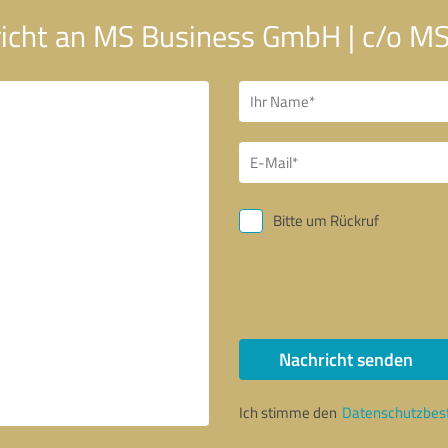
icht an MS Business GmbH | c/o MS
Bitte um Rückruf
Nachricht senden
Ich stimme den
Datenschutzbe