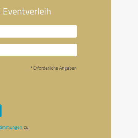
 Eventverleih
* Erforderliche Angaben
stimmungen
zu.