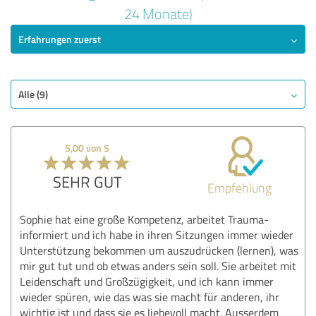
5,00 von 5
24 Monate)
Erfahrungen zuerst
SEHR GUT
Empfehlung
Qualität
Untersuchung
Alle (9)
Beratung
Behandlung
5,00 von 5
Praxis
SEHR GUT
Empfehlung
Bewertung anzeigen
Sophie hat eine große Kompetenz, arbeitet Trauma-
informiert und ich habe in ihren Sitzungen immer wieder
Unterstützung bekommen um auszudrücken (lernen), was
mir gut tut und ob etwas anders sein soll. Sie arbeitet mit
Leidenschaft und Großzügigkeit, und ich kann immer
wieder spüren, wie das was sie macht für anderen, ihr
wichtig ist und dass sie es liebevoll macht. Ausserdem