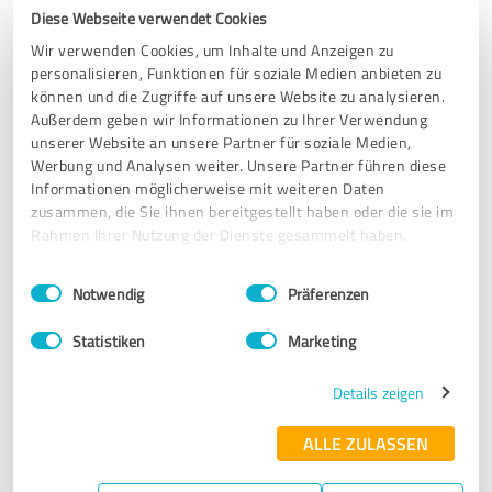
Diese Webseite verwendet Cookies
Behandlungen bei Fr. Hauk haben mich bei verschiedenen
Symptomen sehr unterstützt (z.B. Verspannungen,
Wir verwenden Cookies, um Inhalte und Anzeigen zu
Übelkeit, Schlafstörungen, Ängste, Regeneration nach der
personalisieren, Funktionen für soziale Medien anbieten zu
Geburt etc.)
können und die Zugriffe auf unsere Website zu analysieren.
Nicht nur in der Schwangerschaft, sondern auch mit
Außerdem geben wir Informationen zu Ihrer Verwendung
kleinem Baby/Kind ist es so wohltuend und für meine
unserer Website an unsere Partner für soziale Medien,
Werbung und Analysen weiter. Unsere Partner führen diese
ganze Familie unterstützend, mich immer wieder mal
Informationen möglicherweise mit weiteren Daten
einfach auf die Liege zu legen und loszulassen. Ich habe
zusammen, die Sie ihnen bereitgestellt haben oder die sie im
viele Heilpraktiker in Berlin kennen gelernt und fühle mich
Rahmen Ihrer Nutzung der Dienste gesammelt haben.
bei Fr. Hauk mit Abstand am besten aufgehoben - sie
nimmt sich Zeit (auch für Vorgespräch und Nachruhe), ist
Einwilligungsauswahl
Impressum
|
Datenschutzbestimmungen
wirklich präsent, authentisch und sehr erfahren, all das zu
Notwendig
Präferenzen
einem sehr fairen Preismodell. Meine wärmste
Empfehlung!
Statistiken
Marketing
Details zeigen
Erfahrungsbericht & Bewertung zu:
Naturheilpraxis Sophie Hauk
ALLE ZULASSEN
25.11.2024
Anonym