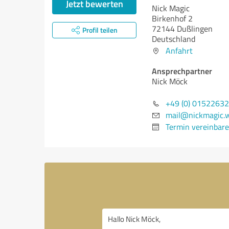
Jetzt bewerten
Nick Magic
Birkenhof 2
72144 Dußlingen
Profil teilen
Deutschland
Anfahrt
Ansprechpartner
Nick Möck
+49 (0) 0152263
mail@nickmagic.w
Termin vereinbar