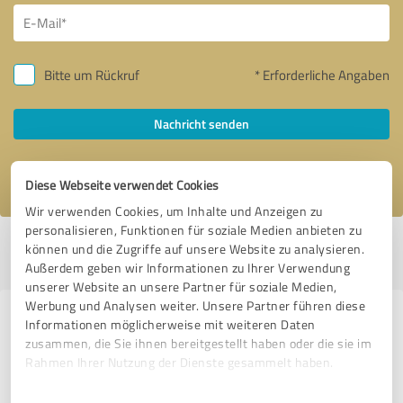
Bitte um Rückruf
* Erforderliche Angaben
Nachricht senden
Ich stimme den
Datenschutzbestimmungen
zu.
Diese Webseite verwendet Cookies
Wir verwenden Cookies, um Inhalte und Anzeigen zu
personalisieren, Funktionen für soziale Medien anbieten zu
Profil aktiv seit 19.03.2026 |
Letzte Aktualisierung: 06.08.2026
|
Profil
können und die Zugriffe auf unsere Website zu analysieren.
melden
Außerdem geben wir Informationen zu Ihrer Verwendung
unserer Website an unsere Partner für soziale Medien,
Werbung und Analysen weiter. Unsere Partner führen diese
Erfahrungen zu weiteren
Informationen möglicherweise mit weiteren Daten
zusammen, die Sie ihnen bereitgestellt haben oder die sie im
Anbietern aus dem Bereich
Rahmen Ihrer Nutzung der Dienste gesammelt haben.
Dienstleistungen
Einwilligungsauswahl
Impressum
|
Datenschutzbestimmungen