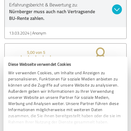
Erfahrungsbericht & Bewertung zu:
Nürnberger muss auch nach Vertragsende
BU-Rente zahlen.
13.03.2024
Anonym
5,00 von 5
Diese Webseite verwendet Cookies
SEHR GUT
Empfehlung
Wir verwenden Cookies, um Inhalte und Anzeigen zu
personalisieren, Funktionen für soziale Medien anbieten zu
Berufsunfähigkeit Versicherung
können und die Zugriffe auf unsere Website zu analysieren.
Die Kanzlei O&K hat mich ausführlich über die
Außerdem geben wir Informationen zu Ihrer Verwendung
Möglichkeiten auf geklärt. Mit geringem eigen Kosten
unserer Website an unsere Partner für soziale Medien,
gegen die Versicherung vor zu gehen. Das war schon sehr
Werbung und Analysen weiter. Unsere Partner führen diese
Positive für mich.
Informationen möglicherweise mit weiteren Daten
Das ganze Verfahren dauerte drei Jahre und war immer
zusammen, die Sie ihnen bereitgestellt haben oder die sie im
Informiert wie der Augenblickliche Stand des Verfahrens
Rahmen Ihrer Nutzung der Dienste gesammelt haben.
war.