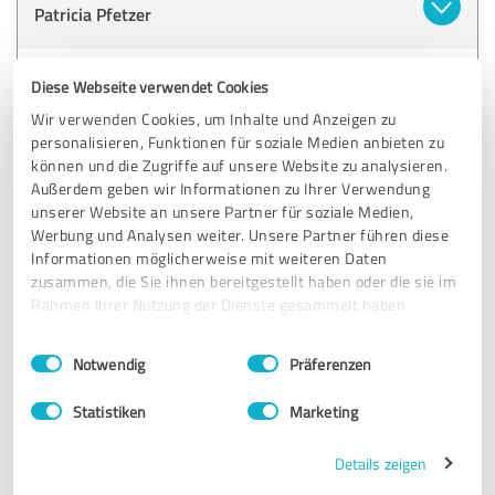
Patricia Pfetzer
28.03.2024
Anonym
Diese Webseite verwendet Cookies
Wir verwenden Cookies, um Inhalte und Anzeigen zu
Kommentar von Patricia Pfetzer:
personalisieren, Funktionen für soziale Medien anbieten zu
können und die Zugriffe auf unsere Website zu analysieren.
Vielen lieben Dank! Ich habe bei der Überarbeitung
Außerdem geben wir Informationen zu Ihrer Verwendung
nebenbei auch noch viel über dein Business gelernt.
Es hat mir sehr viel Spaß gemacht, deine Ideen und
unserer Website an unsere Partner für soziale Medien,
Vorstellungen in die Tat umzusetzen. Die
Werbung und Analysen weiter. Unsere Partner führen diese
überarbeitete Website kann sich sehen lassen und
Informationen möglicherweise mit weiteren Daten
wird deine Kund*innen abholen!
zusammen, die Sie ihnen bereitgestellt haben oder die sie im
Rahmen Ihrer Nutzung der Dienste gesammelt haben.
Einwilligungsauswahl
Impressum
|
Datenschutzbestimmungen
Notwendig
Präferenzen
5,00 von 5
SEHR GUT
Statistiken
Marketing
Empfehlung
Details zeigen
Als ich zu Patricia kam, brauchte ich dringend Hilfe für