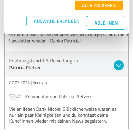
meinen zum Stillstand gekommenen Email-Verteiler: viele
ALLE ZULASSEN
meiner Kontakte bekamen doppelte Mails, einige Kontakte
hatten sich empört abgemeldet, und ohne Verteiler konnte
AUSWAHL ERLAUBEN
ich meinen Kurs nicht verkaufen! Aber Patricia hat schon
ABLEHNEN
bald die Ursache meines Problems entdeckt, und so konnte
es mit ein paar Klicks behoben werden. Und jetzt läuft mein
Newsletter wieder - Danke Patricia!
Erfahrungsbericht & Bewertung zu:
Patricia Pfetzer
07.03.2024
Anonym
Kommentar von Patricia Pfetzer:
Vielen lieben Dank Nicole! Glücklicherweise waren es
nur ein paar Kleinigkeiten und du konntest deine
Kund*innen wieder mit deinen News begeistern.