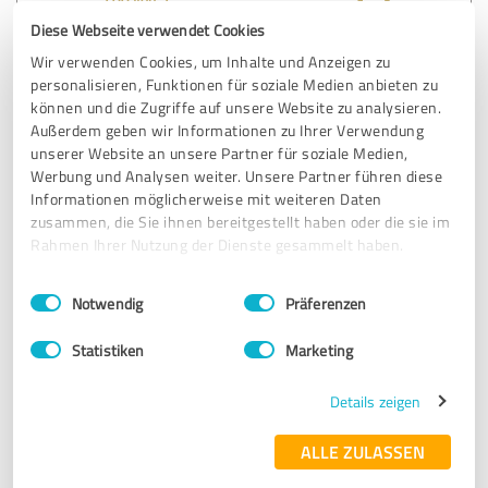
Diese Webseite verwendet Cookies
SEHR GUT
Empfehlung
Wir verwenden Cookies, um Inhalte und Anzeigen zu
personalisieren, Funktionen für soziale Medien anbieten zu
können und die Zugriffe auf unsere Website zu analysieren.
Außerdem geben wir Informationen zu Ihrer Verwendung
Bewertung zu:
unserer Website an unsere Partner für soziale Medien,
Paul Becker GmbH
Werbung und Analysen weiter. Unsere Partner führen diese
Informationen möglicherweise mit weiteren Daten
11.02.2022
Anonym
zusammen, die Sie ihnen bereitgestellt haben oder die sie im
Rahmen Ihrer Nutzung der Dienste gesammelt haben.
4,60 von 5
Einwilligungsauswahl
Impressum
|
Datenschutzbestimmungen
Notwendig
Präferenzen
SEHR GUT
Empfehlung
Statistiken
Marketing
Details zeigen
Bewertung zu:
Paul Becker GmbH
ALLE ZULASSEN