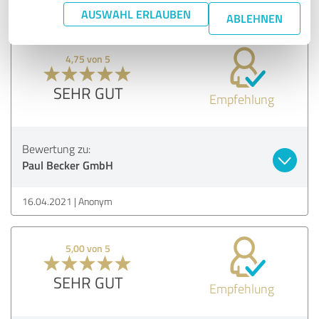
01.12.2021
Kraus Gebäudetechnik G.
AUSWAHL ERLAUBEN
ABLEHNEN
4,75 von 5
SEHR GUT
Empfehlung
Bewertung zu:
Paul Becker GmbH
16.04.2021
Anonym
5,00 von 5
SEHR GUT
Empfehlung