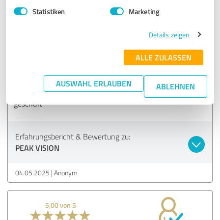
Statistiken
Marketing
5,00 von 5
Details zeigen
SEHR GUT
Empfehlung
ALLE ZULASSEN
Endlich eine Agentur, die auch langfristig denkt. PEAK
VISION hat nicht nur unsere Seite optimiert, sondern auch
AUSWAHL ERLAUBEN
ABLEHNEN
unsere internen Abläufe im Bereich Content und SEO
geschult
Erfahrungsbericht & Bewertung zu:
PEAK VISION
04.05.2025
Anonym
5,00 von 5