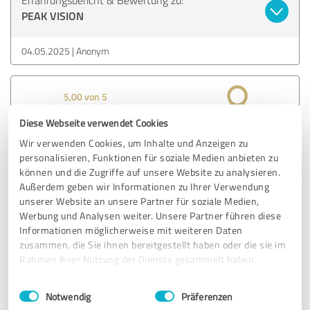
PEAK VISION
04.05.2025
Anonym
5,00 von 5
Diese Webseite verwendet Cookies
SEHR GUT
Empfehlung
Wir verwenden Cookies, um Inhalte und Anzeigen zu
personalisieren, Funktionen für soziale Medien anbieten zu
Mit PEAK VISION haben wir einen Partner gefunden, der
können und die Zugriffe auf unsere Website zu analysieren.
genau versteht, wie wichtig Local SEO für unser Geschäft
Außerdem geben wir Informationen zu Ihrer Verwendung
ist. Die Auffindbarkeit in unserer Region ist jetzt top!!!
unserer Website an unsere Partner für soziale Medien,
Werbung und Analysen weiter. Unsere Partner führen diese
Informationen möglicherweise mit weiteren Daten
Erfahrungsbericht & Bewertung zu:
zusammen, die Sie ihnen bereitgestellt haben oder die sie im
PEAK VISION
Rahmen Ihrer Nutzung der Dienste gesammelt haben.
Einwilligungsauswahl
Impressum
|
Datenschutzbestimmungen
04.05.2025
Anonym
Notwendig
Präferenzen