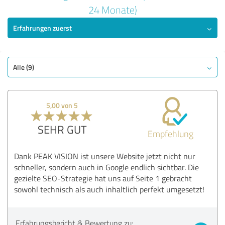
5,00 von 5
24 Monate)
Erfahrungen zuerst
SEHR GUT
Empfehlung
Qualität
Nutzen
Alle (9)
Leistungen
Umsetzung
5,00 von 5
Beratung
SEHR GUT
Empfehlung
Bewertung anzeigen
Dank PEAK VISION ist unsere Website jetzt nicht nur
schneller, sondern auch in Google endlich sichtbar. Die
gezielte SEO-Strategie hat uns auf Seite 1 gebracht
sowohl technisch als auch inhaltlich perfekt umgesetzt!
Erfahrungsbericht & Bewertung zu: