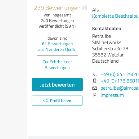
239 Bewertungen
i
Als
...
von insgesamt
Komplette Beschreibu
240 Bewertungen
veröffentlicht (99 %)
Kontaktdaten
Petra Ibe
davon sind
SIM networks
61
Bewertungen
Schillerstraße 23
aus
1
anderen Quelle
35582 Wetzlar
Deutschland
Zur Echtheit der
Bewertungen
+49 (0) 641 2501
+49 (0) 178 8681
Jetzt bewerten
petra.ibe@simcoa
Impressum
Profil teilen