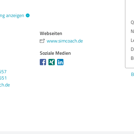
ng anzeigen
Qua
Nut
Webseiten
Lei
www.simcoach.de
Dur
Soziale Medien
Ber
557
Bew
651
ch.de