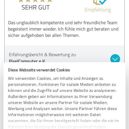
SEHR GUT
Empfehlung
Das unglaublich kompetente und sehr freundliche Team
begeistert immer wieder. Ich fühle mich gut beraten und
sicher aufgehoben bei allen Themen.
Erfahrungsbericht & Bewertung zu:
PixelComputer e.K.
Diese Webseite verwendet Cookies
12.10.2020
Anonym
Wir verwenden Cookies, um Inhalte und Anzeigen zu
personalisieren, Funktionen für soziale Medien anbieten zu
können und die Zugriffe auf unsere Website zu analysieren.
4,66 von 5
Außerdem geben wir Informationen zu Ihrer Verwendung
unserer Website an unsere Partner für soziale Medien,
SEHR GUT
Werbung und Analysen weiter. Unsere Partner führen diese
Empfehlung
Informationen möglicherweise mit weiteren Daten
zusammen, die Sie ihnen bereitgestellt haben oder die sie im
Vor 4 Monaten meine PixelStation erworben. Nach einer
Rahmen Ihrer Nutzung der Dienste gesammelt haben.