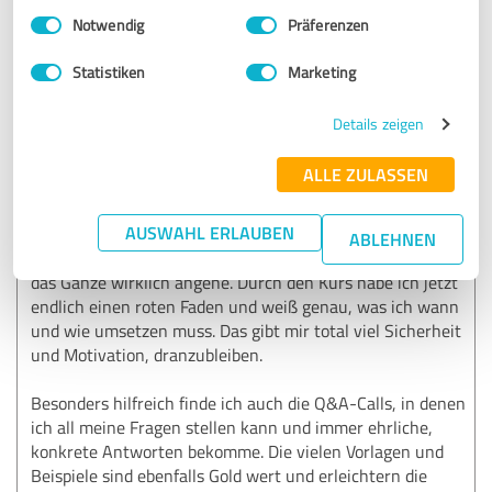
Einwilligungsauswahl
Impressum
|
Datenschutzbestimmungen
SEHR GUT
Notwendig
Präferenzen
Empfehlung
Statistiken
Marketing
Ich bin zwar noch nicht ganz am Ende von dem Programm
„SEO Durchstarter“ angekommen, aber schon jetzt absolut
Details zeigen
begeistert! Alina erklärt alles super verständlich und
kommt direkt auf den Punkt – klare, praxisnahe Inhalte,
ALLE ZULASSEN
die man sofort umsetzen kann.
AUSWAHL ERLAUBEN
Ich hatte zwar schon Grundkenntnisse in SEO, aber mir
ABLEHNEN
fehlte bisher die Struktur und ein konkreter Plan, wie ich
das Ganze wirklich angehe. Durch den Kurs habe ich jetzt
endlich einen roten Faden und weiß genau, was ich wann
und wie umsetzen muss. Das gibt mir total viel Sicherheit
und Motivation, dranzubleiben.
Besonders hilfreich finde ich auch die Q&A-Calls, in denen
ich all meine Fragen stellen kann und immer ehrliche,
konkrete Antworten bekomme. Die vielen Vorlagen und
Beispiele sind ebenfalls Gold wert und erleichtern die