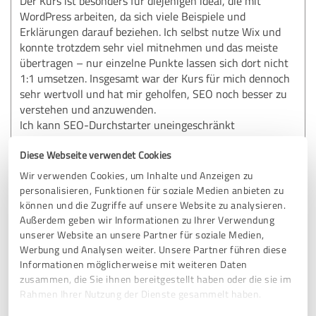
Der Kurs ist besonders für diejenigen ideal, die mit
WordPress arbeiten, da sich viele Beispiele und
Erklärungen darauf beziehen. Ich selbst nutze Wix und
konnte trotzdem sehr viel mitnehmen und das meiste
übertragen – nur einzelne Punkte lassen sich dort nicht
1:1 umsetzen. Insgesamt war der Kurs für mich dennoch
sehr wertvoll und hat mir geholfen, SEO noch besser zu
verstehen und anzuwenden.
Ich kann SEO-Durchstarter uneingeschränkt
weiterempfehlen – vor allem an alle, die praxisnah lernen
und wirklich Ergebnisse sehen möchten!
Diese Webseite verwendet Cookies
Wir verwenden Cookies, um Inhalte und Anzeigen zu
personalisieren, Funktionen für soziale Medien anbieten zu
Erfahrungsbericht & Bewertung zu:
können und die Zugriffe auf unsere Website zu analysieren.
SEO-Durchstarter Onlineprogramm
Außerdem geben wir Informationen zu Ihrer Verwendung
unserer Website an unsere Partner für soziale Medien,
Werbung und Analysen weiter. Unsere Partner führen diese
13.10.2025
Anonym
Informationen möglicherweise mit weiteren Daten
zusammen, die Sie ihnen bereitgestellt haben oder die sie im
Rahmen Ihrer Nutzung der Dienste gesammelt haben.
5,00 von 5