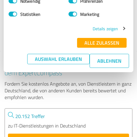
Notwendig
Präferenzen
Gebert Systems GmbH & Co. KG
Statistiken
Marketing
102 Bewertungen
Details zeigen
ALLE ZULASSEN
AUSWAHL ERLAUBEN
ABLEHNEN
Tipp: Die passenden Experten finden - mit
dem ExpertCompass
Fordern Sie kostenlos Angebote an, von Dienstleistern in ganz
Deutschland, die von anderen Kunden bereits bewertet und
empfohlen wurden.
20.152 Treffer
zu IT-Dienstleistungen in Deutschland