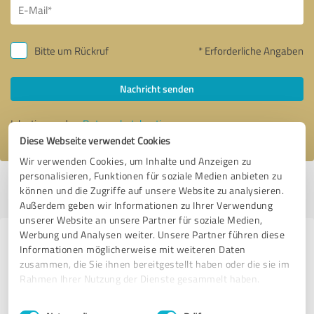
Bitte um Rückruf
* Erforderliche Angaben
Nachricht senden
Ich stimme den
Datenschutzbestimmungen
zu.
Diese Webseite verwendet Cookies
Wir verwenden Cookies, um Inhalte und Anzeigen zu
personalisieren, Funktionen für soziale Medien anbieten zu
Profil aktiv seit 12.12.2017 |
Letzte Aktualisierung: 25.09.2020
|
Profil
können und die Zugriffe auf unsere Website zu analysieren.
melden
Außerdem geben wir Informationen zu Ihrer Verwendung
unserer Website an unsere Partner für soziale Medien,
Werbung und Analysen weiter. Unsere Partner führen diese
Erfahrungen zu weiteren
Informationen möglicherweise mit weiteren Daten
Anbietern aus dem Bereich IT-
zusammen, die Sie ihnen bereitgestellt haben oder die sie im
Rahmen Ihrer Nutzung der Dienste gesammelt haben.
Dienstleistungen
Einwilligungsauswahl
Impressum
|
Datenschutzbestimmungen