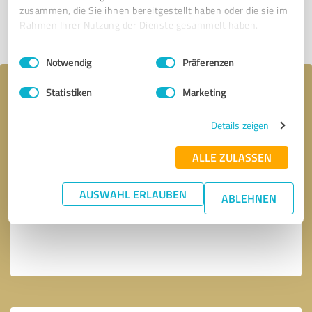
zusammen, die Sie ihnen bereitgestellt haben oder die sie im
Rahmen Ihrer Nutzung der Dienste gesammelt haben.
Profil teilen
Einwilligungsauswahl
Impressum
|
Datenschutzbestimmungen
Notwendig
Präferenzen
Ihre Nachricht an Postler Projekt GmbH
Statistiken
Marketing
Details zeigen
ALLE ZULASSEN
AUSWAHL ERLAUBEN
ABLEHNEN