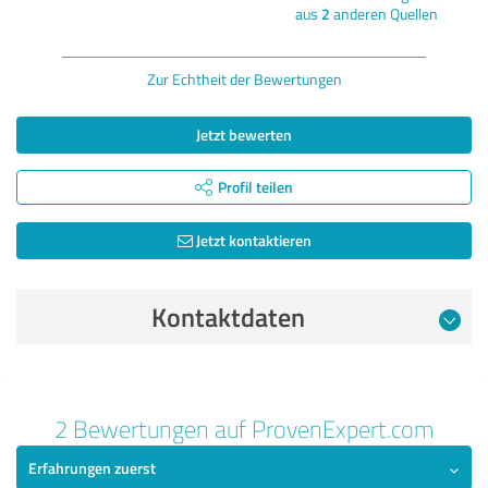
aus
2
anderen Quellen
Zur Echtheit der Bewertungen
Jetzt bewerten
Profil teilen
Jetzt kontaktieren
Kontaktdaten
Bewertung vom 11.04.2019
19
2 Bewertungen auf ProvenExpert.com
5,00 von 5
Erfahrungen zuerst