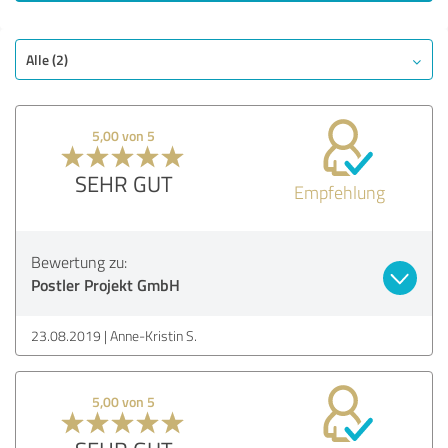
SEHR GUT
Em
Empfehlung
Qualität
Alle (2)
Leistungen
Ausführung
5,00 von 5
Beratung
SEHR GUT
Empfehlung
Bewertung anzeigen
Bewertung zu:
Postler Projekt GmbH
23.08.2019
Anne-Kristin S.
5,00 von 5