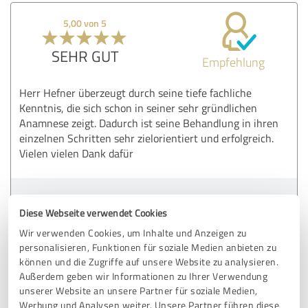
5,00 von 5
SEHR GUT
Empfehlung
Herr Hefner überzeugt durch seine tiefe fachliche
Kenntnis, die sich schon in seiner sehr gründlichen
Anamnese zeigt. Dadurch ist seine Behandlung in ihren
einzelnen Schritten sehr zielorientiert und erfolgreich.
Vielen vielen Dank dafür
Erfahrungsbericht & Bewertung zu:
Diese Webseite verwendet Cookies
Praxis für Osteopathie Christopher Hefner
Wir verwenden Cookies, um Inhalte und Anzeigen zu
personalisieren, Funktionen für soziale Medien anbieten zu
10.03.2021
Anonym
können und die Zugriffe auf unsere Website zu analysieren.
Außerdem geben wir Informationen zu Ihrer Verwendung
unserer Website an unsere Partner für soziale Medien,
5,00 von 5
Werbung und Analysen weiter. Unsere Partner führen diese