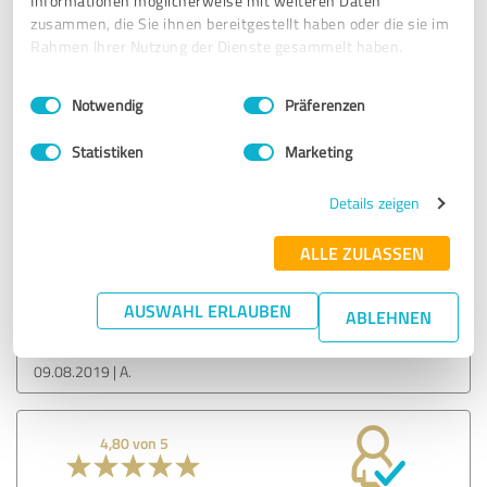
unerfüllter Kinderwunsch
Informationen möglicherweise mit weiteren Daten
zusammen, die Sie ihnen bereitgestellt haben oder die sie im
Rahmen Ihrer Nutzung der Dienste gesammelt haben.
11.08.2019
Anonym
Einwilligungsauswahl
Impressum
|
Datenschutzbestimmungen
Notwendig
Präferenzen
5,00 von 5
Statistiken
Marketing
SEHR GUT
Empfehlung
Details zeigen
ALLE ZULASSEN
Bewertung zu:
Praxis VALEO - Selbsthilfegruppe
AUSWAHL ERLAUBEN
unerfüllter Kinderwunsch
ABLEHNEN
09.08.2019
A.
4,80 von 5