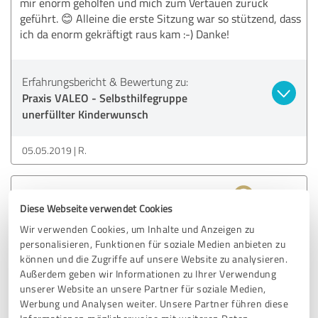
mir enorm geholfen und mich zum Vertauen zurück
geführt. 😊 Alleine die erste Sitzung war so stützend, dass
ich da enorm gekräftigt raus kam :-) Danke!
Erfahrungsbericht & Bewertung zu:
Praxis VALEO - Selbsthilfegruppe
unerfüllter Kinderwunsch
05.05.2019
R.
4,80 von 5
Diese Webseite verwendet Cookies
SEHR GUT
Wir verwenden Cookies, um Inhalte und Anzeigen zu
Empfehlung
personalisieren, Funktionen für soziale Medien anbieten zu
können und die Zugriffe auf unsere Website zu analysieren.
Außerdem geben wir Informationen zu Ihrer Verwendung
Bewertung zu:
unserer Website an unsere Partner für soziale Medien,
Praxis VALEO - Selbsthilfegruppe
Werbung und Analysen weiter. Unsere Partner führen diese