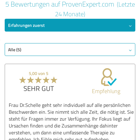
5 Bewertungen auf ProvenExpert.com
(Letzte
5,00 von 5
24 Monate)
Erfahrungen zuerst
SEHR GUT
Empfehlung
Qualität
Untersuchung
Alle (5)
Beratung
Behandlung
5,00 von 5
Praxis
SEHR GUT
Empfehlung
Bewertung anzeigen
Frau Dr.Schelle geht sehr individuell auf alle persönlichen
Beschwerden ein. Sie nimmt sich alle Zeit, die nötig ist. Sie
steht für Fragen immer zur Verfügung. Ihr Fokus liegt auf
Ursachen finden und die Zusammenhänge dahinter
verstehen, um dann eine umfassende Therapie zu
empfehlen. Ich fühle mich sehr gut aufgehoben.