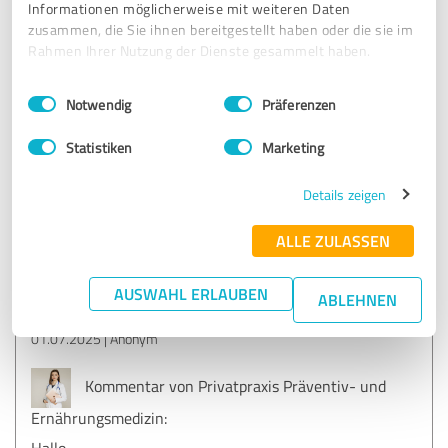
Informationen möglicherweise mit weiteren Daten
zusammen, die Sie ihnen bereitgestellt haben oder die sie im
Rahmen Ihrer Nutzung der Dienste gesammelt haben.
5,00 von 5
Einwilligungsauswahl
Impressum
|
Datenschutzbestimmungen
Notwendig
Präferenzen
SEHR GUT
Empfehlung
Statistiken
Marketing
Sehr gute Beratung. Freundlich und kompetent.
Details zeigen
ALLE ZULASSEN
Erfahrungsbericht & Bewertung zu:
Privatpraxis Präventiv- und
Ernährungsmedizin
AUSWAHL ERLAUBEN
ABLEHNEN
01.07.2025
Anonym
Kommentar von Privatpraxis Präventiv- und
Ernährungsmedizin:
Hallo,