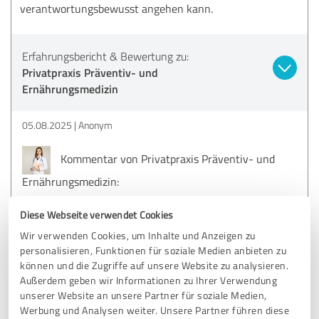
verantwortungsbewusst angehen kann.
Erfahrungsbericht & Bewertung zu:
Privatpraxis Präventiv- und
Ernährungsmedizin
05.08.2025
Anonym
Kommentar von Privatpraxis Präventiv- und
Ernährungsmedizin:
Vielen Dank für Ihre positive Rückmeldung! Es freut
Diese Webseite verwendet Cookies
mich sehr zu lesen, dass Sie bereits mit dem
Erstgespräch zufrieden waren. Ich lege großen Wert
Wir verwenden Cookies, um Inhalte und Anzeigen zu
auf eine vertrauensvolle Zusammenarbeit und
personalisieren, Funktionen für soziale Medien anbieten zu
möchten, dass meine Patienten sich gut informiert
können und die Zugriffe auf unsere Website zu analysieren.
und unterstützt fühlen.
Außerdem geben wir Informationen zu Ihrer Verwendung
unserer Website an unsere Partner für soziale Medien,
Ganz liebe Grüße
Werbung und Analysen weiter. Unsere Partner führen diese
Dr. Schelle