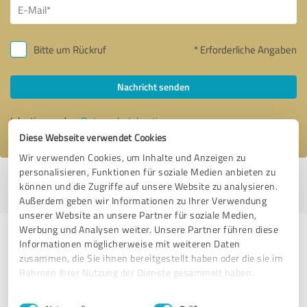
Bitte um Rückruf
* Erforderliche Angaben
Nachricht senden
Ich stimme den
Datenschutzbestimmungen
zu.
Diese Webseite verwendet Cookies
Wir verwenden Cookies, um Inhalte und Anzeigen zu
personalisieren, Funktionen für soziale Medien anbieten zu
Profil aktiv seit 22.09.2025 |
Letzte Aktualisierung: 07.05.2026
|
Profil
können und die Zugriffe auf unsere Website zu analysieren.
melden
Außerdem geben wir Informationen zu Ihrer Verwendung
unserer Website an unsere Partner für soziale Medien,
Werbung und Analysen weiter. Unsere Partner führen diese
Erfahrungen zu weiteren
Informationen möglicherweise mit weiteren Daten
Anbietern aus dem Bereich
zusammen, die Sie ihnen bereitgestellt haben oder die sie im
Rahmen Ihrer Nutzung der Dienste gesammelt haben.
Dienstleistungen
Einwilligungsauswahl
Impressum
|
Datenschutzbestimmungen