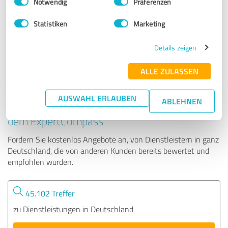
Notwendig
Präferenzen
SH business COM
Statistiken
Marketing
257 Bewertungen
Details zeigen
4.54 von 5
ALLE ZULASSEN
AUSWAHL ERLAUBEN
ABLEHNEN
Tipp: Die passenden Experten finden - mit
dem ExpertCompass
Fordern Sie kostenlos Angebote an, von Dienstleistern in ganz
Deutschland, die von anderen Kunden bereits bewertet und
empfohlen wurden.
45.102 Treffer
zu Dienstleistungen in Deutschland