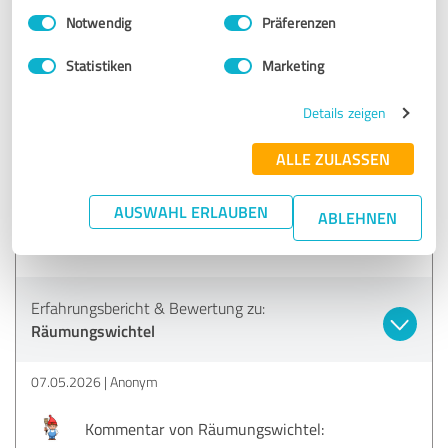
Einwilligungsauswahl
Impressum
|
Datenschutzbestimmungen
DANKESCHÖN !!!
Notwendig
Präferenzen
Statistiken
Marketing
5,00 von 5
Details zeigen
SEHR GUT
Empfehlung
ALLE ZULASSEN
Unsere Erwartungen sind voll und ganz erfüllt worden. Wir
AUSWAHL ERLAUBEN
ABLEHNEN
empfehlen Räumungswichtel auf alle Fälle weiter!
A.L.
Erfahrungsbericht & Bewertung zu:
Räumungswichtel
07.05.2026
Anonym
Kommentar von Räumungswichtel: