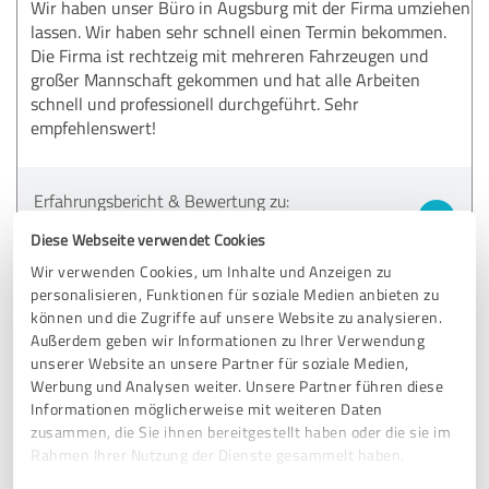
Wir haben unser Büro in Augsburg mit der Firma umziehen
lassen. Wir haben sehr schnell einen Termin bekommen.
Die Firma ist rechtzeig mit mehreren Fahrzeugen und
großer Mannschaft gekommen und hat alle Arbeiten
schnell und professionell durchgeführt. Sehr
empfehlenswert!
Erfahrungsbericht & Bewertung zu:
Räumungswichtel
Diese Webseite verwendet Cookies
Wir verwenden Cookies, um Inhalte und Anzeigen zu
13.05.2026
M.
personalisieren, Funktionen für soziale Medien anbieten zu
können und die Zugriffe auf unsere Website zu analysieren.
Kommentar von Räumungswichtel:
Außerdem geben wir Informationen zu Ihrer Verwendung
unserer Website an unsere Partner für soziale Medien,
Vielen Dank für Ihr positives Feedback, M.! Es freut
Werbung und Analysen weiter. Unsere Partner führen diese
uns zu hören, dass der Umzug Ihres Büros in
Informationen möglicherweise mit weiteren Daten
Augsburg schnell und professionell abgelaufen ist und
zusammen, die Sie ihnen bereitgestellt haben oder die sie im
Sie mit unserem Team zufrieden waren. Ihre
Rahmen Ihrer Nutzung der Dienste gesammelt haben.
Empfehlung wissen wir sehr zu schätzen.