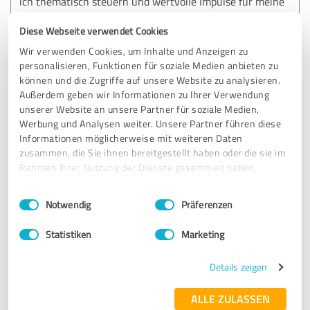
ich thematisch steuern und wertvolle Impulse für meine
Themen erhalten. Danke für die wertvollen Stunden.
Diese Webseite verwendet Cookies
Wir verwenden Cookies, um Inhalte und Anzeigen zu
Erfahrungsbericht & Bewertung zu:
personalisieren, Funktionen für soziale Medien anbieten zu
Willy Metzeler, RedePraxis
können und die Zugriffe auf unsere Website zu analysieren.
Außerdem geben wir Informationen zu Ihrer Verwendung
unserer Website an unsere Partner für soziale Medien,
09.09.2022
V.
Werbung und Analysen weiter. Unsere Partner führen diese
Informationen möglicherweise mit weiteren Daten
zusammen, die Sie ihnen bereitgestellt haben oder die sie im
5,00 von 5
Rahmen Ihrer Nutzung der Dienste gesammelt haben.
SEHR GUT
Einwilligungsauswahl
Impressum
|
Datenschutzbestimmungen
Empfehlung
Notwendig
Präferenzen
Dies Seminar war eins der besten Seminare, an denen ich
Statistiken
Marketing
teilnehmen konnte, was sich auch in der Bewertung
verspiegelt. Es war nicht nur ein theoretischer sondern
Details zeigen
auch ein sehr intensiver praktischer Anteil, indem
verschiedene Ansätze aktiv durchgespielt wurden. Das
ALLE ZULASSEN
gesamte coaching wurde auf den Teilnehmer abgestimmt