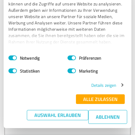
können und die Zugriffe auf unsere Website zu analysieren.
Außerdem geben wir Informationen zu Ihrer Verwendung
27.11.2019
Werner F.
unserer Website an unsere Partner für soziale Medien,
Werbung und Analysen weiter. Unsere Partner führen diese
Informationen möglicherweise mit weiteren Daten
4,60 von 5
zusammen, die Sie ihnen bereitgestellt haben oder die sie im
Rahmen Ihrer Nutzung der Dienste gesammelt haben.
SEHR GUT
Empfehlung
Einwilligungsauswahl
Impressum
|
Datenschutzbestimmungen
Notwendig
Präferenzen
„ … wir die direkte Nähe zwischen möglichen
Bewerberinnen und Bewerbern aus der Region und
Statistiken
Marketing
unserem Unternehmen optimal über das Jobportal
herstellen können. Wir schätzen am Regionalen
Details zeigen
Jobverbund insbesondere die Kompetenzen im Bereich der
Personalarbeit sowie den Austausch mit den
ALLE ZULASSEN
angeschlossenen Mitgliedsunternehmen. Nur gemeinsam
können wir etwas bewegen!“
AUSWAHL ERLAUBEN
Personalleitung VETTER Krantechnik GmbH, Siegen und
ABLEHNEN
Haiger