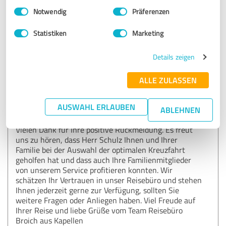
Reisebüro-Service weil sie allein mit Technik und digitaler
Einwilligungsauswahl
Impressum
|
Datenschutzbestimmungen
Notwendig
Präferenzen
Buchung nicht zurechtkämen.
Statistiken
Marketing
Erfahrungsbericht & Bewertung zu:
Details zeigen
Reisebüro Broich
ALLE ZULASSEN
09.05.2026
Anonym
AUSWAHL ERLAUBEN
Kommentar von Reisebüro Broich:
ABLEHNEN
Vielen Dank für Ihre positive Rückmeldung. Es freut
uns zu hören, dass Herr Schulz Ihnen und Ihrer
Familie bei der Auswahl der optimalen Kreuzfahrt
geholfen hat und dass auch Ihre Familienmitglieder
von unserem Service profitieren konnten. Wir
schätzen Ihr Vertrauen in unser Reisebüro und stehen
Ihnen jederzeit gerne zur Verfügung, sollten Sie
weitere Fragen oder Anliegen haben. Viel Freude auf
Ihrer Reise und liebe Grüße vom Team Reisebüro
Broich aus Kapellen