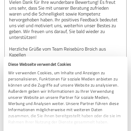
Vielen Dank für Ihre wunderbare Bewertung! Es freut
uns sehr, dass Sie mit unserer Beratung zufrieden
waren und die Schnelligkeit sowie Kompetenz
hervorgehoben haben. Ihr positives Feedback bedeutet
uns viel und motiviert uns, weiterhin unser Bestes zu
geben. Wir freuen uns darauf, Sie bald wieder zu
unterstützen!
Herzliche Grüße vom Team Reisebüro Broich aus
Kapellen
Diese Webseite verwendet Cookies
Wir verwenden Cookies, um Inhalte und Anzeigen zu
5,00 von 5
personalisieren, Funktionen für soziale Medien anbieten zu
können und die Zugriffe auf unsere Website zu analysieren.
SEHR GUT
Außerdem geben wir Informationen zu Ihrer Verwendung
Empfehlung
unserer Website an unsere Partner für soziale Medien,
Werbung und Analysen weiter. Unsere Partner führen diese
Herr Schulz ist sehr erfahren bezüglich Kreuzfahrten und
Informationen möglicherweise mit weiteren Daten
hat für unsere Familie die optimal passende Reise
zusammen, die Sie ihnen bereitgestellt haben oder die sie im
gefunden. Weitere Familienmitglieder konnten über ihn
Rahmen Ihrer Nutzung der Dienste gesammelt haben.
Kabinen in unserer Nähe buchen und profitieren vom