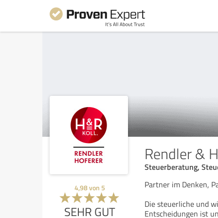
Rendler & 
Steuerberatung, Steu
Partner im Denken, P
4,98
von
5
Die steuerliche und w
SEHR GUT
Entscheidungen ist u