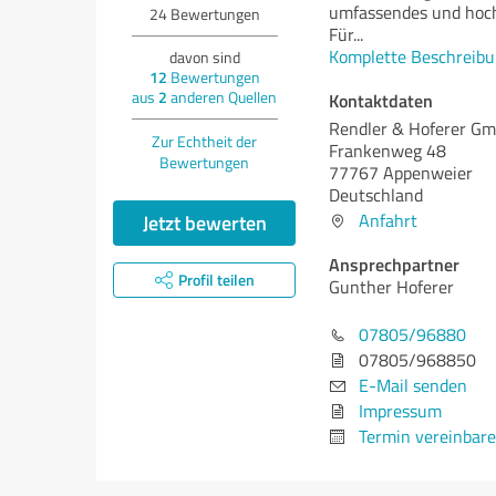
umfassendes und hoch
24
Bewertungen
Für
...
Komplette Beschreibu
davon sind
12
Bewertungen
aus
2
anderen Quellen
Kontaktdaten
Rendler & Hoferer G
Zur Echtheit der
Frankenweg 48
Bewertungen
77767 Appenweier
Deutschland
Jetzt bewerten
Anfahrt
Ansprechpartner
Profil teilen
Gunther Hoferer
07805/96880
07805/968850
E-Mail senden
Impressum
Termin vereinbar