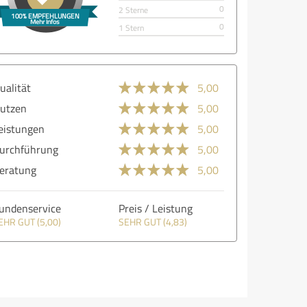
0
2 Sterne
0
1 Stern
ualität
5,00
utzen
5,00
eistungen
5,00
urchführung
5,00
eratung
5,00
undenservice
Preis / Leistung
EHR GUT (5,00)
SEHR GUT (4,83)