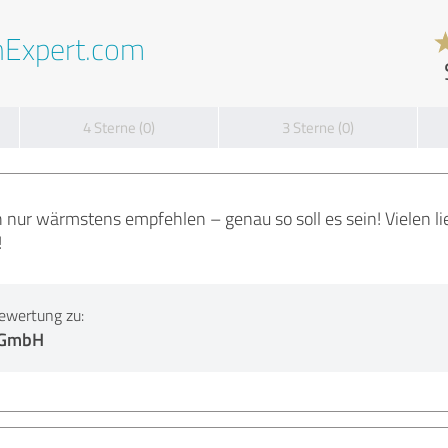
nExpert.com
4 Sterne (0)
3 Sterne (0)
ch nur wärmstens empfehlen – genau so soll es sein! Vielen l
!
ewertung zu:
 GmbH