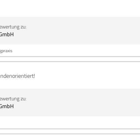
ewertung zu:
 GmbH
gpraxis
undenorientiert!
ewertung zu:
 GmbH