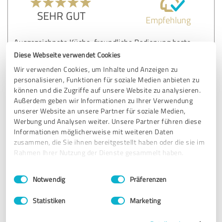
SEHR GUT
Empfehlung
Ausgezeichnete Küche, freundliche Bedienung beste
Atmosphäre. ein kulinarischer Hochgenuss
Diese Webseite verwendet Cookies
Wir verwenden Cookies, um Inhalte und Anzeigen zu
personalisieren, Funktionen für soziale Medien anbieten zu
Erfahrungsbericht & Bewertung zu:
können und die Zugriffe auf unsere Website zu analysieren.
Restaurant Zur Goldenen Kugel
Außerdem geben wir Informationen zu Ihrer Verwendung
unserer Website an unsere Partner für soziale Medien,
Werbung und Analysen weiter. Unsere Partner führen diese
14.11.2017
fritz h.
Informationen möglicherweise mit weiteren Daten
zusammen, die Sie ihnen bereitgestellt haben oder die sie im
Rahmen Ihrer Nutzung der Dienste gesammelt haben.
5,00 von 5
Einwilligungsauswahl
Impressum
|
Datenschutzbestimmungen
SEHR GUT
Notwendig
Präferenzen
Empfehlung
Statistiken
Marketing
Waren wieder in der Goldenen Kugel (wird schön langsam
zum wöchentlichen Fixpunkt) und es war wie immer erste