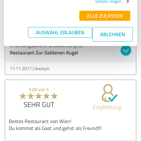
Details zeigen
Sahne!!!! Können wir wirklich nur jedem empfehlen!! Und
das Gansl müsst ihr unbedingt probieren ... ein absoluter
ALLE ZULASSEN
Genuss!!
Claudi Sch.
AUSWAHL ERLAUBEN
ABLEHNEN
Erfahrungsbericht & Bewertung zu:
Restaurant Zur Goldenen Kugel
11.11.2017
Anonym
5,00 von 5
SEHR GUT
Empfehlung
Bestes Restaurant von Wien!
Du kommst als Gast und gehst als Freund!!!