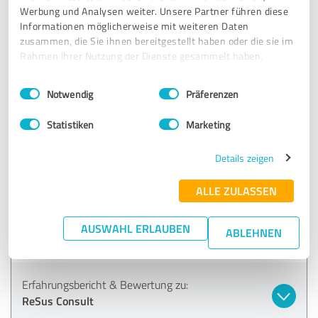
Erfahrungsbericht & Bewertung zu:
Werbung und Analysen weiter. Unsere Partner führen diese
ReSus Consult
Informationen möglicherweise mit weiteren Daten
zusammen, die Sie ihnen bereitgestellt haben oder die sie im
21.05.2026
Rainer S.
Rahmen Ihrer Nutzung der Dienste gesammelt haben.
Einwilligungsauswahl
Impressum
|
Datenschutzbestimmungen
Notwendig
Präferenzen
5,00 von 5
Statistiken
Marketing
SEHR GUT
Empfehlung
Details zeigen
Sehr geehrter Herr Schnitzler,
ALLE ZULASSEN
vielen Dank für Ihre Arbeit. Die Zusammenarbeit war sehr
angenehm. Ich freue mich auf meine neue
Herausforderung und wünsche Ihnen und Ihrem Team alles
AUSWAHL ERLAUBEN
ABLEHNEN
Gute!
Erfahrungsbericht & Bewertung zu:
ReSus Consult