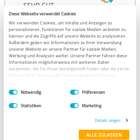
SEHR GUT
Empfehlung
Diese Webseite verwendet Cookies
Das Ergebnis des Rechtsstreits war Erfolgreich, und ich
Wir verwenden Cookies, um Inhalte und Anzeigen zu
habe ohne weitere Nachfragen das Ergebnis mitgeteilt
personalisieren, Funktionen für soziale Medien anbieten zu
bekommen. Herzlichen Dank dafür
können und die Zugriffe auf unsere Website zu analysieren.
Außerdem geben wir Informationen zu Ihrer Verwendung
unserer Website an unsere Partner für soziale Medien,
Werbung und Analysen weiter. Unsere Partner führen diese
Erfahrungsbericht & Bewertung zu:
Informationen möglicherweise mit weiteren Daten
riedl-law.com
zusammen, die Sie ihnen bereitgestellt haben oder die sie im
Rahmen Ihrer Nutzung der Dienste gesammelt haben.
03.06.2026
Birgit M.
Einwilligungsauswahl
Impressum
|
Datenschutzbestimmungen
Notwendig
Präferenzen
4,00 von 5
Statistiken
Marketing
GUT
Empfehlung
Details zeigen
Kompetent und arbeitet gewissenhaft
ALLE ZULASSEN