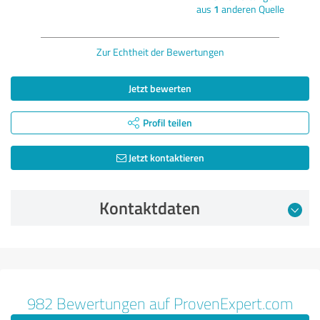
aus
1
anderen Quelle
Zur Echtheit der Bewertungen
Jetzt bewerten
Profil teilen
Jetzt kontaktieren
Kontaktdaten
Bewertung vom 11.07.2026
5,00 von 5
982 Bewertungen auf ProvenExpert.com