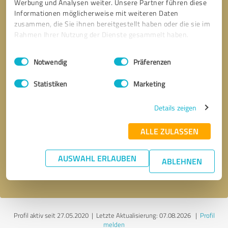
Werbung und Analysen weiter. Unsere Partner führen diese
Informationen möglicherweise mit weiteren Daten
zusammen, die Sie ihnen bereitgestellt haben oder die sie im
Rahmen Ihrer Nutzung der Dienste gesammelt haben.
Einwilligungsauswahl
Impressum
|
Datenschutzbestimmungen
Notwendig
Präferenzen
Statistiken
Marketing
Details zeigen
Bitte um Rückruf
* Erforderliche Angaben
ALLE ZULASSEN
Nachricht senden
AUSWAHL ERLAUBEN
ABLEHNEN
Ich stimme den
Datenschutzbestimmungen
zu.
Profil aktiv seit 27.05.2020 |
Letzte Aktualisierung: 07.08.2026
|
Profil
melden