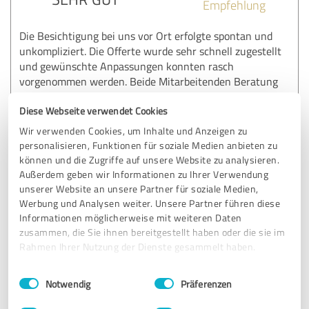
Empfehlung
Die Besichtigung bei uns vor Ort erfolgte spontan und
unkompliziert. Die Offerte wurde sehr schnell zugestellt
und gewünschte Anpassungen konnten rasch
vorgenommen werden. Beide Mitarbeitenden Beratung
und Monteur waren sehr freundlich und kompetent.
Diese Webseite verwendet Cookies
Während der Montage waren wir in den Ferien. Der
Wir verwenden Cookies, um Inhalte und Anzeigen zu
vereinbarte Termin wurde pünktlich eingehalten und die
personalisieren, Funktionen für soziale Medien anbieten zu
Arbeiten wurden sehr sauber, sorgfältig und speditiv
können und die Zugriffe auf unsere Website zu analysieren.
ausgeführt.
Außerdem geben wir Informationen zu Ihrer Verwendung
unserer Website an unsere Partner für soziale Medien,
Wir sind von Anfang bis Schluss mit dem gesamten Ablauf,
Werbung und Analysen weiter. Unsere Partner führen diese
der Ausführung der Arbeiten sowie der Qualität der
Informationen möglicherweise mit weiteren Daten
Fliegengitter sehr zufrieden und können die Firma
zusammen, die Sie ihnen bereitgestellt haben oder die sie im
Rahmen Ihrer Nutzung der Dienste gesammelt haben.
weiterempfehlen.
Einwilligungsauswahl
Impressum
|
Datenschutzbestimmungen
Notwendig
Präferenzen
Erfahrungsbericht & Bewertung zu: