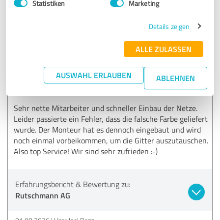
Rutschmann AG
Statistiken
Marketing
02.08.2026
Herr Kevin Fehr
Details zeigen
ALLE ZULASSEN
5,00 von 5
AUSWAHL ERLAUBEN
ABLEHNEN
SEHR GUT
Empfehlung
Sehr nette Mitarbeiter und schneller Einbau der Netze.
Leider passierte ein Fehler, dass die falsche Farbe geliefert
wurde. Der Monteur hat es dennoch eingebaut und wird
noch einmal vorbeikommen, um die Gitter auszutauschen.
Also top Service! Wir sind sehr zufrieden :-)
Erfahrungsbericht & Bewertung zu:
Rutschmann AG