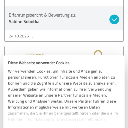
Erfahrungsbericht & Bewertung zu:
Sabine Sobotka
24.10.2025
L.
5,00 von 5
Diese Webseite verwendet Cookies
SEHR GUT
Empfehlung
Wir verwenden Cookies, um Inhalte und Anzeigen zu
personalisieren, Funktionen für soziale Medien anbieten zu
können und die Zugriffe auf unsere Website zu analysieren.
Sprechen kann jedeR, davon bin ich überzeugt.
Außerdem geben wir Informationen zu Ihrer Verwendung
Ich war bei einem Vortrag von Sabine und wusste - das
unserer Website an unsere Partner für soziale Medien,
kann ich auch.
Werbung und Analysen weiter. Unsere Partner führen diese
Ein Monat später hab ich selbst vor Publikum meinen
Informationen möglicherweise mit weiteren Daten
eigenen Poetry Slam Text vorgetragen.
zusammen, die Sie ihnen bereitgestellt haben oder die sie im
(Youtube: Mensch erkenne dich)
Rahmen Ihrer Nutzung der Dienste gesammelt haben.
Ohne Sabine, wär ich nicht so schnell, fokussiert und mit
Freude vorangekommen.