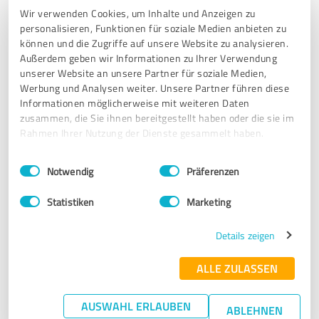
Wir verwenden Cookies, um Inhalte und Anzeigen zu
personalisieren, Funktionen für soziale Medien anbieten zu
5,00 von 5
können und die Zugriffe auf unsere Website zu analysieren.
Außerdem geben wir Informationen zu Ihrer Verwendung
SEHR GUT
Empfehlung
unserer Website an unsere Partner für soziale Medien,
Werbung und Analysen weiter. Unsere Partner führen diese
Frau Thier habe ich auf einer Bühne erleben dürfen und bin
Informationen möglicherweise mit weiteren Daten
sehr glücklich gewesen, als sie über Bildkraft sprach. Sie
zusammen, die Sie ihnen bereitgestellt haben oder die sie im
hat vollkommen recht, Bilder haben eine immense Kraft
Rahmen Ihrer Nutzung der Dienste gesammelt haben.
und auch ihre eigenen Erfahrungen und die
Einwilligungsauswahl
Impressum
|
Datenschutzbestimmungen
Herausforderungen, die sie gemeistert hat, tragen zu ihrer
Notwendig
Präferenzen
Authentizität bei. Sie spricht nicht aus der Theorie,
sondern aus Erfahrung und Kompetenz. Vielen Dank!
Statistiken
Marketing
Details zeigen
Erfahrungsbericht & Bewertung zu:
Sabine Thier Bildkraft in Coaching &
ALLE ZULASSEN
Therapie
AUSWAHL ERLAUBEN
ABLEHNEN
06.02.2026
Paul Kirschmann – Erfolg mit S.