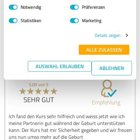
Einwilligungsauswahl
Impressum
|
Datenschutzbestimmungen
Und DANKE für deine wertschätzenden Worte.
Notwendig
Präferenzen
Das gesamte SanfteGeburt Team freut sich so sehr,
dass ihr eine so positive Geburt erleben durftet.
Statistiken
Marketing
Wir senden der ganzen Familie kraftvolle Grüsse und
wünschen euch ein wunderschönes, gesundes
Details zeigen
Zusammensein im positiven Flow ;-)
ALLE ZULASSEN
HERZlichst,
Urs, Fabienne & Team
AUSWAHL ERLAUBEN
ABLEHNEN
5,00 von 5
SEHR GUT
Empfehlung
Ich fand den Kurs sehr hilfreich und weiss jetzt wie ich
meine Partnerin gut während der Geburt unterstützen
kann. Der Kurs hat mir Sicherheit gegeben und wir freuen
uns nun umso mehr auf die Geburt