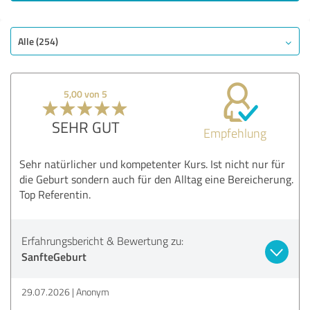
GUT
Empfehlung
Qualität
Alle (254)
Nutzen
Durchführung
5,00 von 5
Bewertung anzeigen
SEHR GUT
Empfehlung
Sehr natürlicher und kompetenter Kurs. Ist nicht nur für
die Geburt sondern auch für den Alltag eine Bereicherung.
Top Referentin.
Erfahrungsbericht & Bewertung zu:
SanfteGeburt
29.07.2026
Anonym