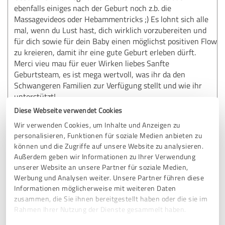
ebenfalls einiges nach der Geburt noch z.b. die
Massagevideos oder Hebammentricks ;) Es lohnt sich alle
mal, wenn du Lust hast, dich wirklich vorzubereiten und
für dich sowie für dein Baby einen möglichst positiven Flow
zu kreieren, damit ihr eine gute Geburt erleben dürft.
Merci vieu mau für euer Wirken liebes Sanfte
Geburtsteam, es ist mega wertvoll, was ihr da den
Schwangeren Familien zur Verfügung stellt und wie ihr
unterstützt!
Diese Webseite verwendet Cookies
Wir verwenden Cookies, um Inhalte und Anzeigen zu
Erfahrungsbericht & Bewertung zu:
personalisieren, Funktionen für soziale Medien anbieten zu
SanfteGeburt
können und die Zugriffe auf unsere Website zu analysieren.
Außerdem geben wir Informationen zu Ihrer Verwendung
01.05.2026
Anonym
unserer Website an unsere Partner für soziale Medien,
Werbung und Analysen weiter. Unsere Partner führen diese
Informationen möglicherweise mit weiteren Daten
Kommentar von SanfteGeburt:
zusammen, die Sie ihnen bereitgestellt haben oder die sie im
Rahmen Ihrer Nutzung der Dienste gesammelt haben.
Liebste Katja.
So lieb, dass du uns deine/eure Erfahrung mitteilst.