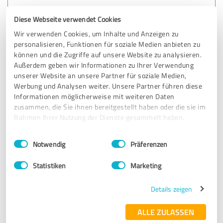
Diese Webseite verwendet Cookies
Erfahrungsbericht & Bewertung zu:
Peter Michalik
Wir verwenden Cookies, um Inhalte und Anzeigen zu
personalisieren, Funktionen für soziale Medien anbieten zu
können und die Zugriffe auf unsere Website zu analysieren.
08.03.2025
M.
Außerdem geben wir Informationen zu Ihrer Verwendung
unserer Website an unsere Partner für soziale Medien,
Werbung und Analysen weiter. Unsere Partner führen diese
5,00 von 5
Informationen möglicherweise mit weiteren Daten
zusammen, die Sie ihnen bereitgestellt haben oder die sie im
SEHR GUT
Rahmen Ihrer Nutzung der Dienste gesammelt haben.
Empfehlung
Einwilligungsauswahl
Impressum
|
Datenschutzbestimmungen
Ausserordentlich gute Beratung, hat sofort funktioniert!
Notwendig
Präferenzen
Statistiken
Marketing
Erfahrungsbericht & Bewertung zu:
Peter Michalik
Details zeigen
ALLE ZULASSEN
03.03.2025
Anonym